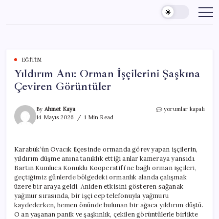
Skip
to
content
EĞITIM
Yıldırım Anı: Orman İşçilerini Şaşkına
Çeviren Görüntüler
Yıldırım
By
Ahmet Kaya
yorumlar kapalı
Anı:
14 Mayıs 2026
1 Min Read
Orman
İşçilerini
Şaşkına
Karabük’ün Ovacık ilçesinde ormanda görev yapan işçilerin,
Çeviren
yıldırım düşme anına tanıklık ettiği anlar kameraya yansıdı.
Görüntüler
için
Bartın Kumluca Konuklu Kooperatifi’ne bağlı orman işçileri,
geçtiğimiz günlerde bölgedeki ormanlık alanda çalışmak
üzere bir araya geldi. Aniden etkisini gösteren sağanak
yağmur sırasında, bir işçi cep telefonuyla yağmuru
kaydederken, hemen önünde bulunan bir ağaca yıldırım düştü.
O an yaşanan panik ve şaşkınlık, çekilen görüntülerle birlikte