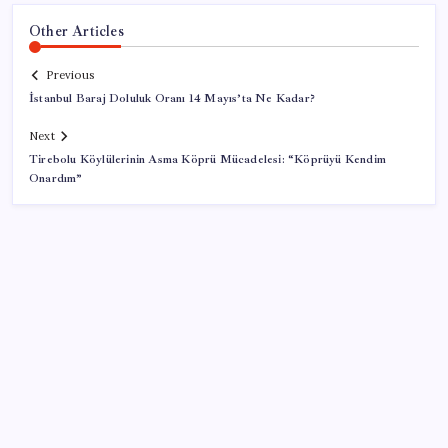
Other Articles
Previous
İstanbul Baraj Doluluk Oranı 14 Mayıs’ta Ne Kadar?
Next
Tirebolu Köylülerinin Asma Köprü Mücadelesi: “Köprüyü Kendim
Onardım”
SON YAZILAR
Şehit aileleri ve gazi aylıklarına zam düzenlemesi