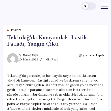
Skip
to
content
EĞITIM
Tekirdağ’da Kamyondaki Lastik
Patladı, Yangın Çıktı
Tekirdağ’da
By
Ahmet Kaya
yorumlar kapalı
Kamyondaki
20 Mayıs 2026
1 Min Read
Lastik
Patladı,
Yangın
Tekirdağ’da gerçekleşen bir olayda, seyir halindeki beton
Çıktı
yüklü bir kamyonun lastiği patladı ve bu durum yangına yol
için
açtı. Olay, Tekirdağ’dan İstanbul yönüne giden yolda meydana
geldi. Lastiğin patlaması sonrası alev alan lastikler, kısa
sürede yangının büyümesine sebep oldu. Sürücü, durumu fark
ederek aracı yol kenarına çekti. Yangın ihbarı üzerine bölgeye
polis ve itfaiye ekipleri sevk edildi. Olay yerine hızla ulaşan
itfaiye ekipleri, alevlere müdahale ederek yangını kontrol