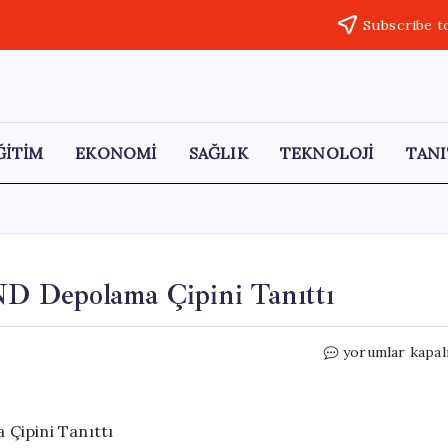
Subscribe t
ĞİTİM
EKONOMİ
SAĞLIK
TEKNOLOJİ
TANI
 Depolama Çipini Tanıttı
Samsung,
yorumlar kapal
900
Katmanlı
V-
NAND