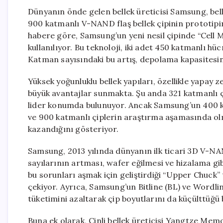
Dünyanın önde gelen bellek üreticisi Samsung, bell
900 katmanlı V-NAND flaş bellek çipinin prototipi
habere göre, Samsung’un yeni nesil çipinde “Cell Mu
kullanılıyor. Bu teknoloji, iki adet 450 katmanlı hü
Katman sayısındaki bu artış, depolama kapasitesini
Yüksek yoğunluklu bellek yapıları, özellikle yapay 
büyük avantajlar sunmakta. Şu anda 321 katmanlı
lider konumda bulunuyor. Ancak Samsung’un 400 ka
ve 900 katmanlı çiplerin araştırma aşamasında olma
kazandığını gösteriyor.
Samsung, 2013 yılında dünyanın ilk ticari 3D V-NA
sayılarının artması, wafer eğilmesi ve hizalama gi
bu sorunları aşmak için geliştirdiği “Upper Chuck” 
çekiyor. Ayrıca, Samsung’un Bitline (BL) ve Wordli
tüketimini azaltarak çip boyutlarını da küçülttüğü bi
Buna ek olarak, Çinli bellek üreticisi Yangtze M