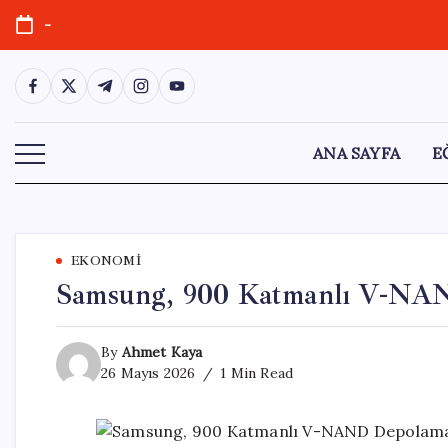
Skip
-
to
content
https://www.facebook.com/
https://twitter.com/
https://t.me/
https://www.instagram.com/
https://youtube.com/
ANA SAYFA
E
EKONOMI
Samsung, 900 Katmanlı V-NAND
By
Ahmet Kaya
26 Mayıs 2026
1 Min Read