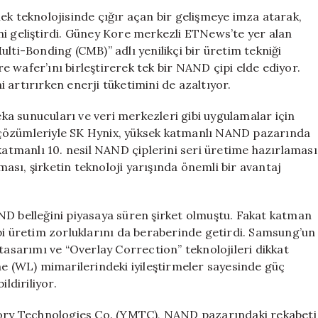
Depolama
ek teknolojisinde çığır açan bir gelişmeye imza atarak,
Çipini
ni geliştirdi. Güney Kore merkezli ETNews’te yer alan
Tanıttı
lti-Bonding (CMB)” adlı yenilikçi bir üretim tekniği
için
cre wafer’ını birleştirerek tek bir NAND çipi elde ediyor.
 artırırken enerji tüketimini de azaltıyor.
zeka sunucuları ve veri merkezleri gibi uygulamalar için
 çözümleriyle SK Hynix, yüksek katmanlı NAND pazarında
tmanlı 10. nesil NAND çiplerini seri üretime hazırlaması
sı, şirketin teknoloji yarışında önemli bir avantaj
ND belleğini piyasaya süren şirket olmuştu. Fakat katman
bi üretim zorluklarını da beraberinde getirdi. Samsung’un
tasarımı ve “Overlay Correction” teknolojileri dikkat
ne (WL) mimarilerindeki iyileştirmeler sayesinde güç
ldiriliyor.
emory Technologies Co. (YMTC), NAND pazarındaki rekabeti