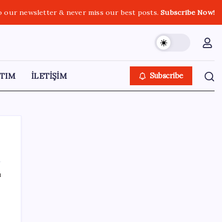
o our newsletter & never miss our best posts.
Subscribe Now!
TIM
İLETİŞİM
Subscribe
ı
SON YAZILAR
Şehit aileleri ve gazi aylıklarına zam
düzenlemesi