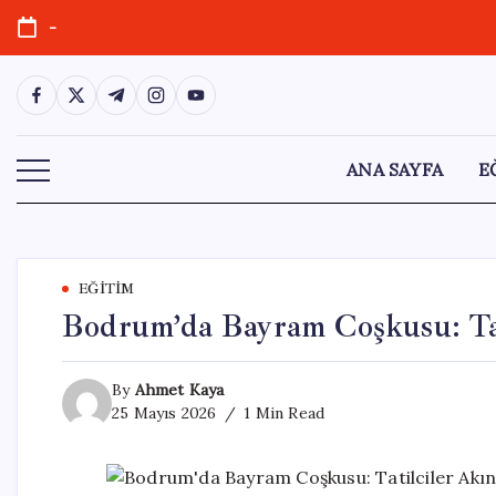
Skip
-
to
content
https://www.facebook.com/
https://twitter.com/
https://t.me/
https://www.instagram.com/
https://youtube.com/
ANA SAYFA
E
EĞITIM
Bodrum’da Bayram Coşkusu: Tat
By
Ahmet Kaya
25 Mayıs 2026
1 Min Read