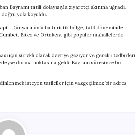
Akın
an Bayramı tatili dolayısıyla ziyaretçi akınına uğradı.
Geldi!
 doğru yola koyuldu.
için
aptı. Dünyaca ünlü bu turistik bölge, tatil döneminde
, Gümbet, Bitez ve Ortakent gibi popüler mahallelerde
ası için sürekli olarak devriye geziyor ve gerekli tedbirler
eredeyse durma noktasına geldi. Bayram süresince bu
nlenmek isteyen tatilciler için vazgeçilmez bir adres