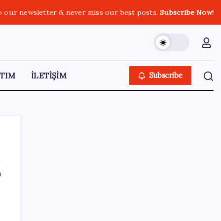
o our newsletter & never miss our best posts.
Subscribe Now!
TIM
İLETİŞİM
Subscribe
ı
SON YAZILAR
Şehit aileleri ve gazi aylıklarına zam
düzenlemesi