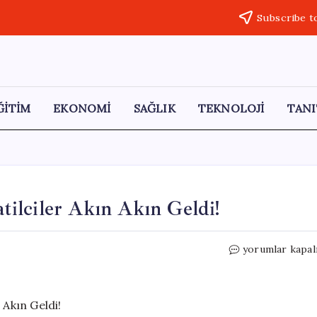
Subscribe t
ĞİTİM
EKONOMİ
SAĞLIK
TEKNOLOJİ
TANI
ilciler Akın Akın Geldi!
Bodrum’da
yorumlar kapal
Bayram
Coşkusu:
Tatilciler
Akın