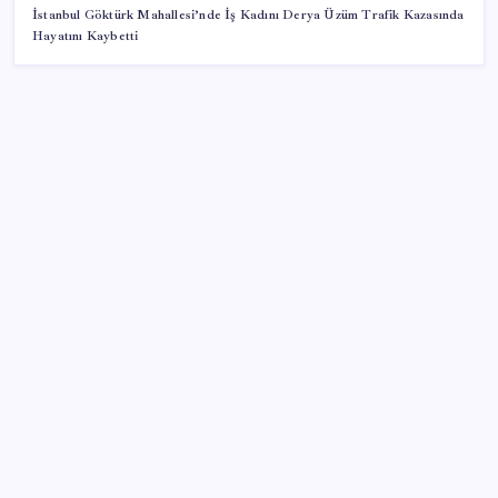
İstanbul Göktürk Mahallesi’nde İş Kadını Derya Üzüm Trafik Kazasında
Hayatını Kaybetti
SON YAZILAR
Airbnb, ürün geliştirme süreçlerinde yapay zekayı
kullanıyor
Copilot için radikal karar: Microsoft logoyu
değiştiriyor!
PlayStation kutularının üzerinde artık bu uyarı
olacak