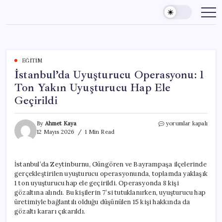
Skip
to
content
EĞITIM
İstanbul’da Uyuşturucu Operasyonu: 1
Ton Yakın Uyuşturucu Hap Ele
Geçirildi
İstanbul’da
By
Ahmet Kaya
yorumlar kapalı
Uyuşturucu
12 Mayıs 2026
1 Min Read
Operasyonu:
1
Ton
İstanbul’da Zeytinburnu, Güngören ve Bayrampaşa ilçelerinde
Yakın
gerçekleştirilen uyuşturucu operasyonunda, toplamda yaklaşık
Uyuşturucu
Hap
1 ton uyuşturucu hap ele geçirildi. Operasyonda 8 kişi
Ele
gözaltına alındı. Bu kişilerin 7’si tutuklanırken, uyuşturucu hap
Geçirildi
üretimiyle bağlantılı olduğu düşünülen 15 kişi hakkında da
için
gözaltı kararı çıkarıldı.