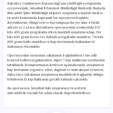
Bakırköy Cumhuriyet Başsavcılığı’nın yürüttüğü soruşturma
çerçevesinde, İstanbul İl Emniyet Müdürlüğü Narkotik Suçlarla
Mücadele Şube Müdürlüğü ekipleri, uyuşturucu madde imal ve
ticareti konusunda kapsamlı bir operasyon başlattı.
Zeytinburnu, Güngören ve Bayrampaşa’da yer alan 4 farklı
adrese ve 2 araca düzenlenen operasyonlar sonucunda 932
kilo 450 gram pregabalin etken maddeli uyuşturucu hap, 114
kilo 600 gram beyaz toz halinde pregabalin maddesi, 731 kilo
800 gram katkı maddesi ve hap üretiminde kullanılan 10
makinaya el konuldu.
Operasyonlar sırasında yakalanan 8 şüpheliden 1’ine adli
kontrol tedbiri uygulanırken, diğer 7 kişi mahkeme tarafından
tutuklandı. Soruşturmanın ilerleyen aşamalarında, uyuşturucu
hap üretimini organize eden, dağıtım ve mali akışını yöneten,
daha önce yakalanan uyuşturucu maddelerle bağlantılı olduğu
belirlenen 15 kişi hakkında gözaltı talimatı çıkarıldı.
Bu operasyon, İstanbul’daki uyuşturucu ticaretiyle
mücadelede önemli bir adım olarak değerlendiriliyor.