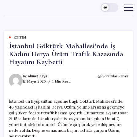
Skip
to
content
EĞITIM
İstanbul Göktürk Mahallesi’nde İş
Kadını Derya Üzüm Trafik Kazasında
Hayatını Kaybetti
İstanbul
By
Ahmet Kaya
yorumlar kapalı
Göktürk
12 Mayıs 2026
1 Min Read
Mahallesi’nde
İş
Kadını
İstanbul’un Eyüpsultan ilçesine bağlı Göktürk Mahallesi’nde,
Derya
46 yaşındaki iş kadını Derya Üzüm, yolun karşısına geçmeye
Üzüm
Trafik
çalışırken feci bir trafik kazası geçirdi. Cumartesi akşamı saat
Kazasında
21:15 sularında, bir akaryakıt istasyonundan çıkan Umut Ç.
Hayatını
yönetimindeki otomobil, Üzüm’e çarparak yere düşmesine
Kaybetti
neden oldu. Düşme esnasında başını asfalta çarpan Üzüm,
için
ağır yaralandı.