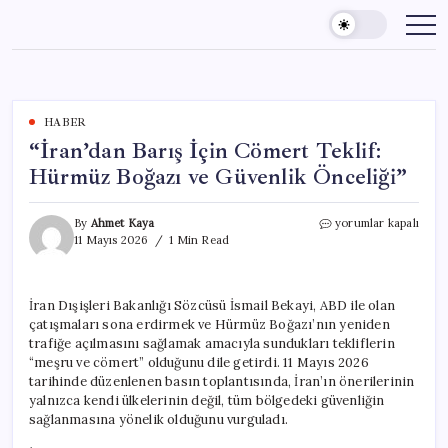
Skip
to
content
HABER
“İran’dan Barış İçin Cömert Teklif:
Hürmüz Boğazı ve Güvenlik Önceliği”
“İran’dan
By
Ahmet Kaya
yorumlar kapalı
Barış
11 Mayıs 2026
1 Min Read
İçin
Cömert
Teklif:
İran Dışişleri Bakanlığı Sözcüsü İsmail Bekayi, ABD ile olan
Hürmüz
çatışmaları sona erdirmek ve Hürmüz Boğazı’nın yeniden
Boğazı
ve
trafiğe açılmasını sağlamak amacıyla sundukları tekliflerin
Güvenlik
“meşru ve cömert” olduğunu dile getirdi. 11 Mayıs 2026
Önceliği”
tarihinde düzenlenen basın toplantısında, İran’ın önerilerinin
için
yalnızca kendi ülkelerinin değil, tüm bölgedeki güvenliğin
sağlanmasına yönelik olduğunu vurguladı.