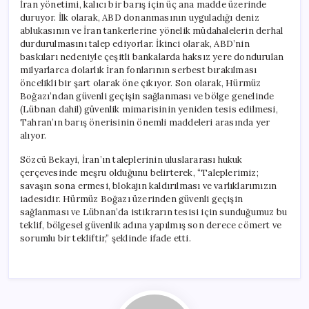
İran yönetimi, kalıcı bir barış için üç ana madde üzerinde
duruyor. İlk olarak, ABD donanmasının uyguladığı deniz
ablukasının ve İran tankerlerine yönelik müdahalelerin derhal
durdurulmasını talep ediyorlar. İkinci olarak, ABD’nin
baskıları nedeniyle çeşitli bankalarda haksız yere dondurulan
milyarlarca dolarlık İran fonlarının serbest bırakılması
öncelikli bir şart olarak öne çıkıyor. Son olarak, Hürmüz
Boğazı’ndan güvenli geçişin sağlanması ve bölge genelinde
(Lübnan dahil) güvenlik mimarisinin yeniden tesis edilmesi,
Tahran’ın barış önerisinin önemli maddeleri arasında yer
alıyor.
Sözcü Bekayi, İran’ın taleplerinin uluslararası hukuk
çerçevesinde meşru olduğunu belirterek, “Taleplerimiz;
savaşın sona ermesi, blokajın kaldırılması ve varlıklarımızın
iadesidir. Hürmüz Boğazı üzerinden güvenli geçişin
sağlanması ve Lübnan’da istikrarın tesisi için sunduğumuz bu
teklif, bölgesel güvenlik adına yapılmış son derece cömert ve
sorumlu bir tekliftir,” şeklinde ifade etti.