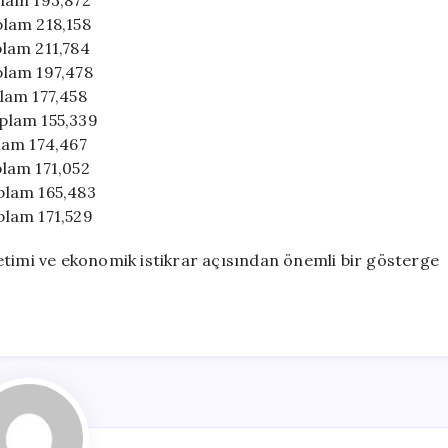
oplam 193,872
oplam 218,158
plam 211,784
oplam 197,478
plam 177,458
oplam 155,339
plam 174,467
plam 171,052
oplam 165,483
oplam 171,529
etimi ve ekonomik istikrar açısından önemli bir gösterge