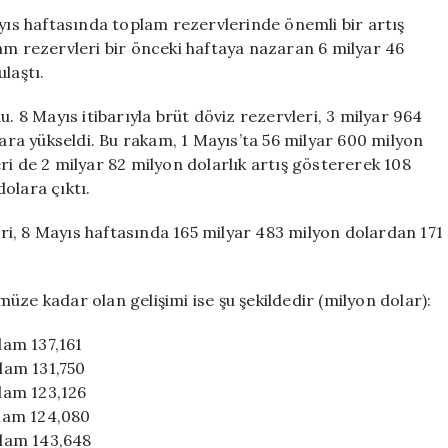
6
s haftasında toplam rezervlerinde önemli bir artış
Milyar
am rezervleri bir önceki haftaya nazaran 6 milyar 46
Dolar
laştı.
Artış
Kaydedildi
u. 8 Mayıs itibarıyla brüt döviz rezervleri, 3 milyar 964
için
lara yükseldi. Bu rakam, 1 Mayıs’ta 56 milyar 600 milyon
ri de 2 milyar 82 milyon dolarlık artış göstererek 108
olara çıktı.
i, 8 Mayıs haftasında 165 milyar 483 milyon dolardan 171
 kadar olan gelişimi ise şu şekildedir (milyon dolar):
lam 137,161
plam 131,750
plam 123,126
plam 124,080
plam 143,648