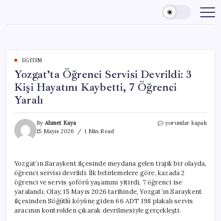
Skip
to
content
EĞITIM
Yozgat’ta Öğrenci Servisi Devrildi: 3
Kişi Hayatını Kaybetti, 7 Öğrenci
Yaralı
Yozgat’ta
By
Ahmet Kaya
yorumlar kapalı
Öğrenci
15 Mayıs 2026
1 Min Read
Servisi
Devrildi:
3
Yozgat’ın Saraykent ilçesinde meydana gelen trajik bir olayda,
Kişi
öğrenci servisi devrildi. İlk belirlemelere göre, kazada 2
Hayatını
Kaybetti,
öğrenci ve servis şoförü yaşamını yitirdi, 7 öğrenci ise
7
yaralandı. Olay, 15 Mayıs 2026 tarihinde, Yozgat’ın Saraykent
Öğrenci
ilçesinden Söğütlü köyüne giden 66 ADT 198 plakalı servis
Yaralı
aracının kontrolden çıkarak devrilmesiyle gerçekleşti.
için