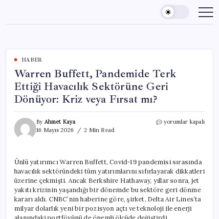
Skip
to
content
HABER
Warren Buffett, Pandemide Terk
Ettiği Havacılık Sektörüne Geri
Dönüyor: Kriz veya Fırsat mı?
Warren
By
Ahmet Kaya
yorumlar kapalı
Buffett,
16 Mayıs 2026
2 Min Read
Pandemide
Terk
Ettiği
Ünlü yatırımcı Warren Buffett, Covid-19 pandemisi sırasında
Havacılık
havacılık sektöründeki tüm yatırımlarını sıfırlayarak dikkatleri
Sektörüne
Geri
üzerine çekmişti. Ancak Berkshire Hathaway, yıllar sonra, jet
Dönüyor:
yakıtı krizinin yaşandığı bir dönemde bu sektöre geri dönme
Kriz
kararı aldı. CNBC’nin haberine göre, şirket, Delta Air Lines’ta
veya
milyar dolarlık yeni bir pozisyon açtı ve teknoloji ile enerji
Fırsat
alanındaki portföyünü de önemli ölçüde değiştirdi.