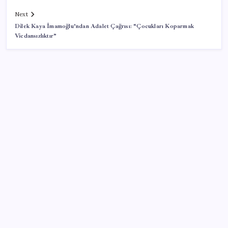
Next
Dilek Kaya İmamoğlu’ndan Adalet Çağrısı: “Çocukları Koparmak
Vicdansızlıktır”
SON YAZILAR
Şehit aileleri ve gazi aylıklarına zam düzenlemesi
Xbox Geriye Dönük Uyumluluk PC ve Helix’e Geliyor
Kalbinizin en ucuz ilacı
O şehirde tarihi kırılma: CHP’li belediye başkanı