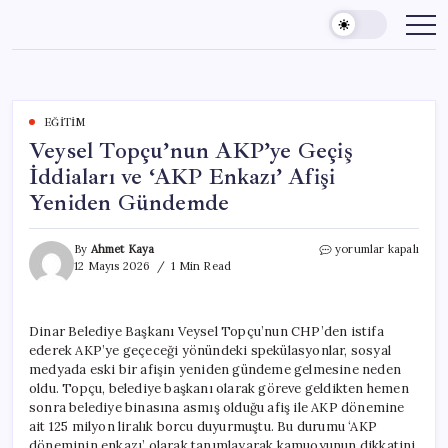
Skip
to
content
EĞITIM
Veysel Topçu’nun AKP’ye Geçiş
İddiaları ve ‘AKP Enkazı’ Afişi
Yeniden Gündemde
Veysel
By
Ahmet Kaya
yorumlar kapalı
Topçu’nun
12 Mayıs 2026
1 Min Read
AKP’ye
Geçiş
İddiaları
Dinar Belediye Başkanı Veysel Topçu’nun CHP’den istifa
ve
ederek AKP’ye geçeceği yönündeki spekülasyonlar, sosyal
‘AKP
Enkazı’
medyada eski bir afişin yeniden gündeme gelmesine neden
Afişi
oldu. Topçu, belediye başkanı olarak göreve geldikten hemen
Yeniden
sonra belediye binasına asmış olduğu afiş ile AKP dönemine
Gündemde
ait 125 milyon liralık borcu duyurmuştu. Bu durumu ‘AKP
için
döneminin enkazı’ olarak tanımlayarak kamuoyunun dikkatini