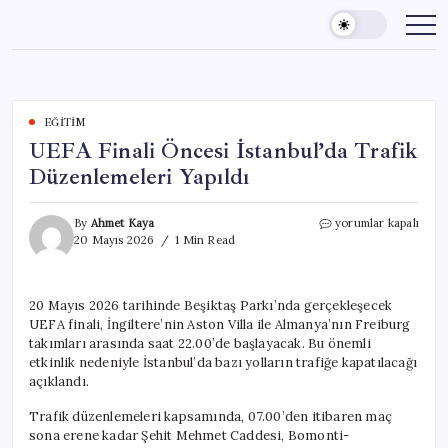
Skip
to
content
EĞITIM
UEFA Finali Öncesi İstanbul’da Trafik
Düzenlemeleri Yapıldı
UEFA
By
Ahmet Kaya
yorumlar kapalı
Finali
20 Mayıs 2026
1 Min Read
Öncesi
İstanbul’da
Trafik
20 Mayıs 2026 tarihinde Beşiktaş Parkı’nda gerçekleşecek
Düzenlemeleri
UEFA finali, İngiltere’nin Aston Villa ile Almanya’nın Freiburg
Yapıldı
için
takımları arasında saat 22.00’de başlayacak. Bu önemli
etkinlik nedeniyle İstanbul’da bazı yolların trafiğe kapatılacağı
açıklandı.
Trafik düzenlemeleri kapsamında, 07.00’den itibaren maç
sona erene kadar Şehit Mehmet Caddesi, Bomonti-