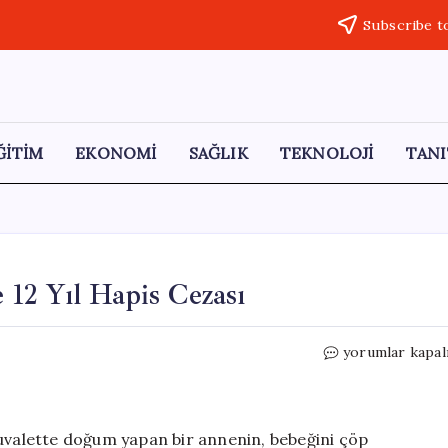
Subscribe t
ĞİTİM
EKONOMİ
SAĞLIK
TEKNOLOJİ
TANI
12 Yıl Hapis Cezası
Tuvalette
yorumlar kapal
Doğum
Yapan
Anneye
12
tuvalette doğum yapan bir annenin, bebeğini çöp