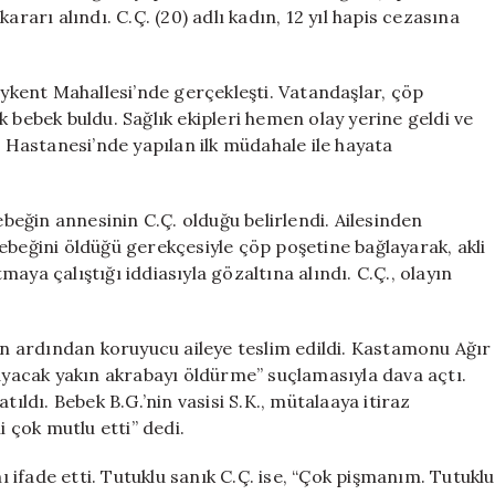
Yıl
rı alındı. C.Ç. (20) adlı kadın, 12 yıl hapis cezasına
Hapis
Cezası
için
kent Mahallesi’nde gerçekleşti. Vatandaşlar, çöp
 bebek buldu. Sağlık ekipleri hemen olay yerine geldi ve
Hastanesi’nde yapılan ilk müdahale ile hayata
eğin annesinin C.Ç. olduğu belirlendi. Ailesinden
ebeğini öldüğü gerekçesiyle çöp poşetine bağlayarak, akli
aya çalıştığı iddiasıyla gözaltına alındı. C.Ç., olayın
nin ardından koruyucu aileye teslim edildi. Kastamonu Ağır
acak yakın akrabayı öldürme” suçlamasıyla dava açtı.
tıldı. Bebek B.G.’nin vasisi S.K., mütalaaya itiraz
i çok mutlu etti” dedi.
nı ifade etti. Tutuklu sanık C.Ç. ise, “Çok pişmanım. Tutuklu