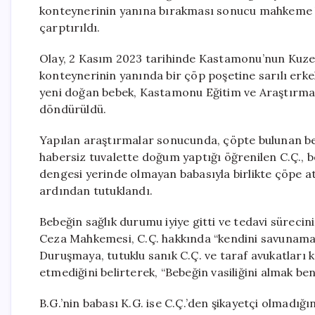
konteynerinin yanına bırakması sonucu mahkeme kara
çarptırıldı.
Olay, 2 Kasım 2023 tarihinde Kastamonu’nun Kuzey
konteynerinin yanında bir çöp poşetine sarılı erkek
yeni doğan bebek, Kastamonu Eğitim ve Araştırma 
döndürüldü.
Yapılan araştırmalar sonucunda, çöpte bulunan beb
habersiz tuvalette doğum yaptığı öğrenilen C.Ç., b
dengesi yerinde olmayan babasıyla birlikte çöpe atm
ardından tutuklandı.
Bebeğin sağlık durumu iyiye gitti ve tedavi süreci
Ceza Mahkemesi, C.Ç. hakkında “kendini savunamay
Duruşmaya, tutuklu sanık C.Ç. ve taraf avukatları ka
etmediğini belirterek, “Bebeğin vasiliğini almak ben
B.G.’nin babası K.G. ise C.Ç.’den şikayetçi olmadığı