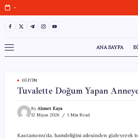
Skip
-
to
content
https://www.facebook.com/
https://twitter.com/
https://t.me/
https://www.instagram.com/
https://youtube.com/
ANA SAYFA
E
EĞITIM
Tuvalette Doğum Yapan Anneye 
By
Ahmet Kaya
12 Mayıs 2026
1 Min Read
Kastamonu’da, hamileliğini ailesinden gizleyerek 