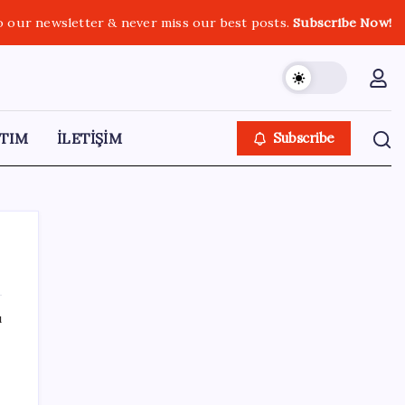
o our newsletter & never miss our best posts.
Subscribe Now!
TIM
İLETİŞİM
Subscribe
ı
SON YAZILAR
Copilot için radikal karar: Microsoft logoyu
değiştiriyor!