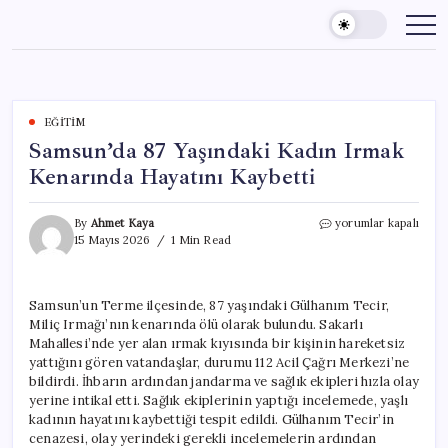
Skip
to
content
EĞITIM
Samsun’da 87 Yaşındaki Kadın Irmak
Kenarında Hayatını Kaybetti
Samsun’da
By
Ahmet Kaya
yorumlar kapalı
87
15 Mayıs 2026
1 Min Read
Yaşındaki
Kadın
Irmak
Samsun’un Terme ilçesinde, 87 yaşındaki Gülhanım Tecir,
Kenarında
Miliç Irmağı’nın kenarında ölü olarak bulundu. Sakarlı
Hayatını
Kaybetti
Mahallesi’nde yer alan ırmak kıyısında bir kişinin hareketsiz
için
yattığını gören vatandaşlar, durumu 112 Acil Çağrı Merkezi’ne
bildirdi. İhbarın ardından jandarma ve sağlık ekipleri hızla olay
yerine intikal etti. Sağlık ekiplerinin yaptığı incelemede, yaşlı
kadının hayatını kaybettiği tespit edildi. Gülhanım Tecir’in
cenazesi, olay yerindeki gerekli incelemelerin ardından