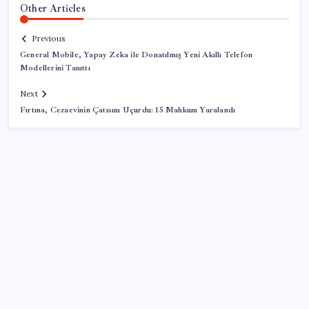
Other Articles
Previous
General Mobile, Yapay Zeka ile Donatılmış Yeni Akıllı Telefon
Modellerini Tanıttı
Next
Fırtına, Cezaevinin Çatısını Uçurdu: 15 Mahkum Yaralandı
SON YAZILAR
Şehit aileleri ve gazi aylıklarına zam düzenlemesi