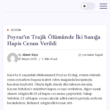
Skip
to
content
EĞITIM
Poyraz’ın Trajik Ölümünde İki Sanığa
Hapis Cezası Verildi
Poyraz’ın
By
Ahmet Kaya
yorumlar kapalı
Trajik
15 Mayıs 2026
2 Min Read
Ölümünde
İki
Sanığa
Kars’ta 6 yaşındaki Muhammed Poyraz Erdağ, evinin önünde
Hapis
oyun oynarken başına isabet eden maganda kurşunuyla
Cezası
Verildi
hayatını kaybetti. Olayla ilgili olarak düzenlenen davada,
için
Kazım Yeltekin’e müebbet hapis cezası verilirken, diğer sanık
Ahmet Adıgüzelli 28 yıl hapis cezasına çarptırıldı. Yakup
Yeltekin 2,5 yıl hapis cezası alarak adli kontrol şartıyla serbest
bırakılırken, Mehmet Adıgüzelli beraat etti.