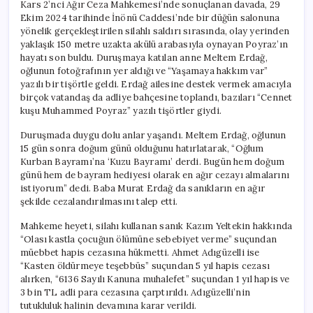
Kars 2’nci Ağır Ceza Mahkemesi’nde sonuçlanan davada, 29
Ekim 2024 tarihinde İnönü Caddesi’nde bir düğün salonuna
yönelik gerçekleştirilen silahlı saldırı sırasında, olay yerinden
yaklaşık 150 metre uzakta akülü arabasıyla oynayan Poyraz’ın
hayatı son buldu. Duruşmaya katılan anne Meltem Erdağ,
oğlunun fotoğrafının yer aldığı ve “Yaşamaya hakkım var”
yazılı bir tişörtle geldi. Erdağ ailesine destek vermek amacıyla
birçok vatandaş da adliye bahçesine toplandı, bazıları “Cennet
kuşu Muhammed Poyraz” yazılı tişörtler giydi.
Duruşmada duygu dolu anlar yaşandı. Meltem Erdağ, oğlunun
15 gün sonra doğum günü olduğunu hatırlatarak, “Oğlum
Kurban Bayramı’na ‘Kuzu Bayramı’ derdi. Bugün hem doğum
günü hem de bayram hediyesi olarak en ağır cezayı almalarını
istiyorum” dedi. Baba Murat Erdağ da sanıkların en ağır
şekilde cezalandırılmasını talep etti.
Mahkeme heyeti, silahı kullanan sanık Kazım Yeltekin hakkında
“Olası kastla çocuğun ölümüne sebebiyet verme” suçundan
müebbet hapis cezasına hükmetti. Ahmet Adıgüzelli ise
“Kasten öldürmeye teşebbüs” suçundan 5 yıl hapis cezası
alırken, “6136 Sayılı Kanuna muhalefet” suçundan 1 yıl hapis ve
3 bin TL adli para cezasına çarptırıldı. Adıgüzelli’nin
tutukluluk halinin devamına karar verildi.