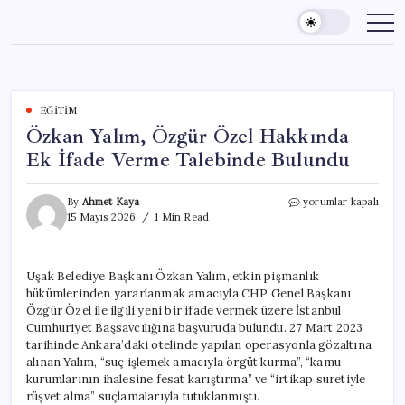
Skip
to
content
EĞITIM
Özkan Yalım, Özgür Özel Hakkında
Ek İfade Verme Talebinde Bulundu
Özkan
By
Ahmet Kaya
yorumlar kapalı
Yalım,
15 Mayıs 2026
1 Min Read
Özgür
Özel
Hakkında
Uşak Belediye Başkanı Özkan Yalım, etkin pişmanlık
Ek
hükümlerinden yararlanmak amacıyla CHP Genel Başkanı
İfade
Verme
Özgür Özel ile ilgili yeni bir ifade vermek üzere İstanbul
Talebinde
Cumhuriyet Başsavcılığına başvuruda bulundu. 27 Mart 2023
Bulundu
tarihinde Ankara’daki otelinde yapılan operasyonla gözaltına
için
alınan Yalım, “suç işlemek amacıyla örgüt kurma”, “kamu
kurumlarının ihalesine fesat karıştırma” ve “irtikap suretiyle
rüşvet alma” suçlamalarıyla tutuklanmıştı.