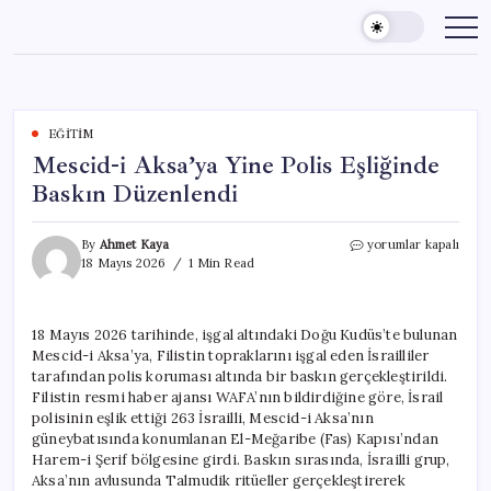
Skip
to
content
EĞITIM
Mescid-i Aksa’ya Yine Polis Eşliğinde
Baskın Düzenlendi
Mescid-
By
Ahmet Kaya
yorumlar kapalı
i
18 Mayıs 2026
1 Min Read
Aksa’ya
Yine
Polis
18 Mayıs 2026 tarihinde, işgal altındaki Doğu Kudüs’te bulunan
Eşliğinde
Mescid-i Aksa’ya, Filistin topraklarını işgal eden İsrailliler
Baskın
Düzenlendi
tarafından polis koruması altında bir baskın gerçekleştirildi.
için
Filistin resmi haber ajansı WAFA’nın bildirdiğine göre, İsrail
polisinin eşlik ettiği 263 İsrailli, Mescid-i Aksa’nın
güneybatısında konumlanan El-Meğaribe (Fas) Kapısı’ndan
Harem-i Şerif bölgesine girdi. Baskın sırasında, İsrailli grup,
Aksa’nın avlusunda Talmudik ritüeller gerçekleştirerek