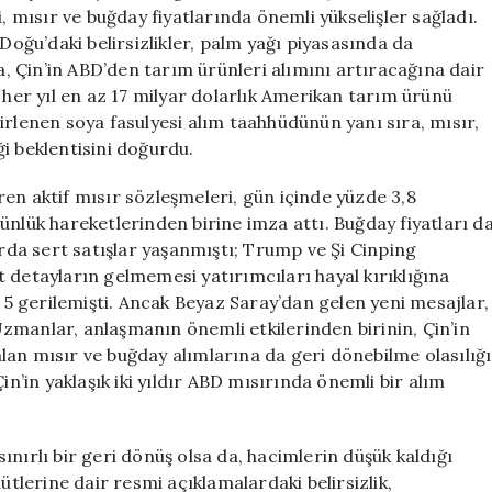
Fiyatları
, mısır ve buğday fiyatlarında önemli yükselişler sağladı.
Yükselişe
Doğu’daki belirsizlikler, palm yağı piyasasında da
Geçti
ma, Çin’in ABD’den tarım ürünleri alımını artıracağına dair
için
 her yıl en az 17 milyar dolarlık Amerikan tarım ürünü
irlenen soya fasulyesi alım taahhüdünün yanı sıra, mısır,
i beklentisini doğurdu.
en aktif mısır sözleşmeleri, gün içinde yüzde 3,8
ünlük hareketlerinden birine imza attı. Buğday fiyatları d
arda sert satışlar yaşanmıştı; Trump ve Şi Cinping
 detayların gelmemesi yatırımcıları hayal kırıklığına
e 5 gerilemişti. Ancak Beyaz Saray’dan gelen yeni mesajlar,
zmanlar, anlaşmanın önemli etkilerinden birinin, Çin’in
kalan mısır ve buğday alımlarına da geri dönebilme olasılığı
in’in yaklaşık iki yıldır ABD mısırında önemli bir alım
nırlı bir geri dönüş olsa da, hacimlerin düşük kaldığı
ütlerine dair resmi açıklamalardaki belirsizlik,