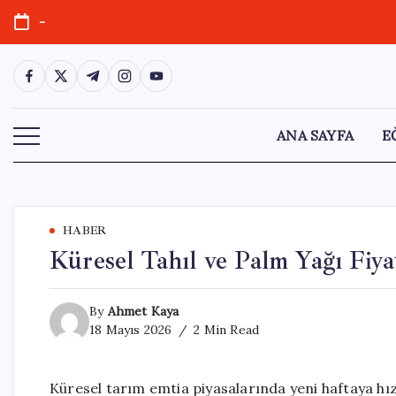
Skip
-
to
content
https://www.facebook.com/
https://twitter.com/
https://t.me/
https://www.instagram.com/
https://youtube.com/
ANA SAYFA
E
HABER
Küresel Tahıl ve Palm Yağı Fiya
By
Ahmet Kaya
18 Mayıs 2026
2 Min Read
Küresel tarım emtia piyasalarında yeni haftaya hızl