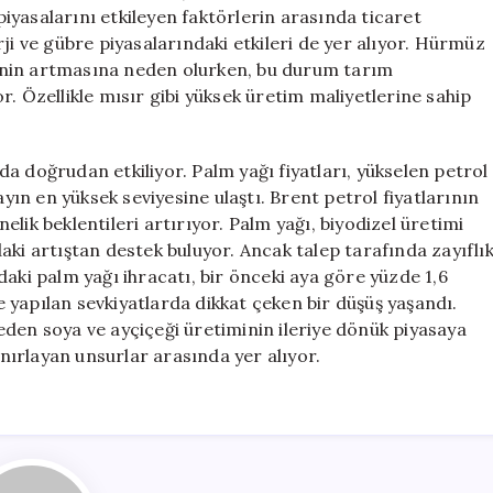
 piyasalarını etkileyen faktörlerin arasında ticaret
ji ve gübre piyasalarındaki etkileri de yer alıyor. Hürmüz
erinin artmasına neden olurken, bu durum tarım
. Özellikle mısır gibi yüksek üretim maliyetlerine sahip
 da doğrudan etkiliyor. Palm yağı fiyatları, yükselen petrol
ayın en yüksek seviyesine ulaştı. Brent petrol fiyatlarının
önelik beklentileri artırıyor. Palm yağı, biyodizel üretimi
aki artıştan destek buluyor. Ancak talep tarafında zayıflı
aki palm yağı ihracatı, bir önceki aya göre yüzde 1,6
’e yapılan sevkiyatlarda dikkat çeken bir düşüş yaşandı.
eden soya ve ayçiçeği üretiminin ileriye dönük piyasaya
ınırlayan unsurlar arasında yer alıyor.