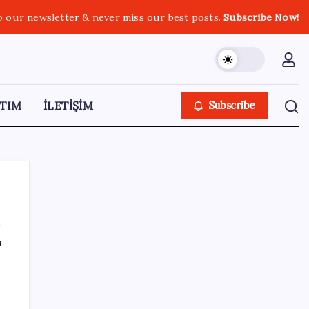
o our newsletter & never miss our best posts.
Subscribe Now!
TIM
İLETİŞİM
Subscribe
ı
SON YAZILAR
ABD tarım dışı istihdam verisinde negatif
sürpriz