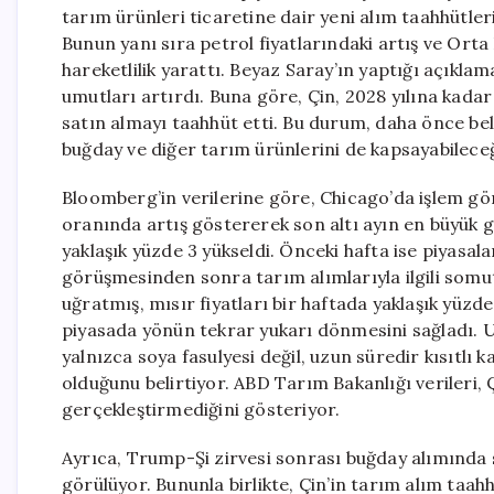
tarım ürünleri ticaretine dair yeni alım taahhütleri
Bunun yanı sıra petrol fiyatlarındaki artış ve Orta 
hareketlilik yarattı. Beyaz Saray’ın yaptığı açıkla
umutları artırdı. Buna göre, Çin, 2028 yılına kadar
satın almayı taahhüt etti. Bu durum, daha önce bel
buğday ve diğer tarım ürünlerini de kapsayabileceğ
Bloomberg’in verilerine göre, Chicago’da işlem gör
oranında artış göstererek son altı ayın en büyük g
yaklaşık yüzde 3 yükseldi. Önceki hafta ise piyasal
görüşmesinden sonra tarım alımlarıyla ilgili somut
uğratmış, mısır fiyatları bir haftada yaklaşık yüzd
piyasada yönün tekrar yukarı dönmesini sağladı. U
yalnızca soya fasulyesi değil, uzun süredir kısıtlı 
olduğunu belirtiyor. ABD Tarım Bakanlığı verileri, Ç
gerçekleştirmediğini gösteriyor.
Ayrıca, Trump-Şi zirvesi sonrası buğday alımında sı
görülüyor. Bununla birlikte, Çin’in tarım alım taahh