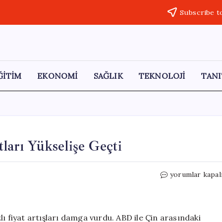
Subscribe t
ĞİTİM
EKONOMİ
SAĞLIK
TEKNOLOJİ
TANI
tları Yükselişe Geçti
Küresel
yorumlar kapal
Tahıl
ve
Palm
Yağı
ı fiyat artışları damga vurdu. ABD ile Çin arasındaki