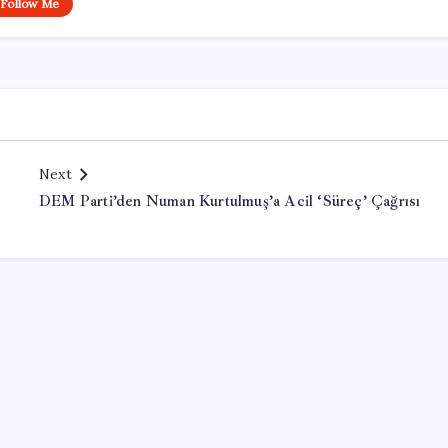
Follow Me
Next
DEM Parti’den Numan Kurtulmuş’a Acil ‘Süreç’ Çağrısı
Office Lisans Satın Al