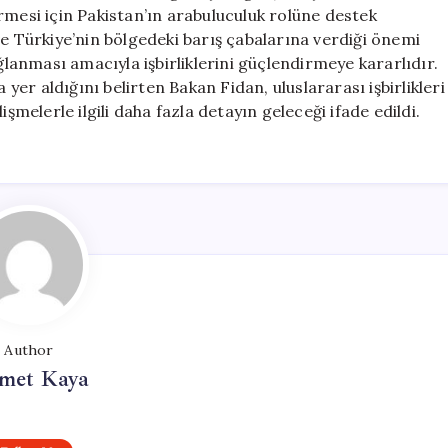
Barış
rmesi için Pakistan’ın arabuluculuk rolüne destek
Çabaları
ve Türkiye’nin bölgedeki barış çabalarına verdiği önemi
Destekleniyor
ağlanması amacıyla işbirliklerini güçlendirmeye kararlıdır.
için
 yer aldığını belirten Bakan Fidan, uluslararası işbirlikleri
şmelerle ilgili daha fazla detayın geleceği ifade edildi.
Author
met Kaya