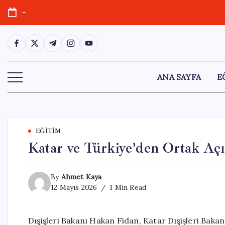
Skip
-
to
content
https://www.facebook.com/
https://twitter.com/
https://t.me/
https://www.instagram.com/
https://youtube.com/
ANA SAYFA
E
EĞITIM
Katar ve Türkiye’den Ortak Açı
By
Ahmet Kaya
12 Mayıs 2026
1 Min Read
Dışişleri Bakanı Hakan Fidan, Katar Dışişleri Bakanı