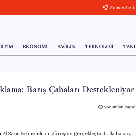
Subscribe t
ĞİTİM
EKONOMİ
SAĞLIK
TEKNOLOJİ
TANI
klama: Barış Çabaları Destekleniyor
Katar
yorumlar kapal
ve
Türkiye’den
Ortak
Açıklama:
 Al Sani ile önemli bir görüşme gerçekleştirdi. İki bakan,