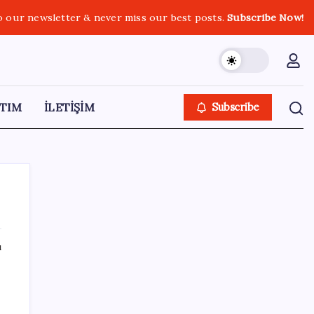
o our newsletter & never miss our best posts.
Subscribe Now!
TIM
İLETİŞİM
Subscribe
ı
SON YAZILAR
Şehit aileleri ve gazi aylıklarına zam
düzenlemesi