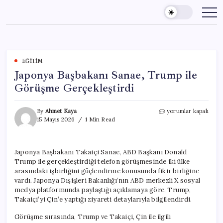
Skip
to
content
EĞITIM
Japonya Başbakanı Sanae, Trump ile
Görüşme Gerçekleştirdi
Japonya
By
Ahmet Kaya
yorumlar kapalı
Başbakanı
15 Mayıs 2026
1 Min Read
Sanae,
Trump
ile
Japonya Başbakanı Takaiçi Sanae, ABD Başkanı Donald
Görüşme
Trump ile gerçekleştirdiği telefon görüşmesinde iki ülke
Gerçekleştirdi
için
arasındaki işbirliğini güçlendirme konusunda fikir birliğine
vardı. Japonya Dışişleri Bakanlığı’nın ABD merkezli X sosyal
medya platformunda paylaştığı açıklamaya göre, Trump,
Takaiçi’yi Çin’e yaptığı ziyareti detaylarıyla bilgilendirdi.
Görüşme sırasında, Trump ve Takaiçi, Çin ile ilgili