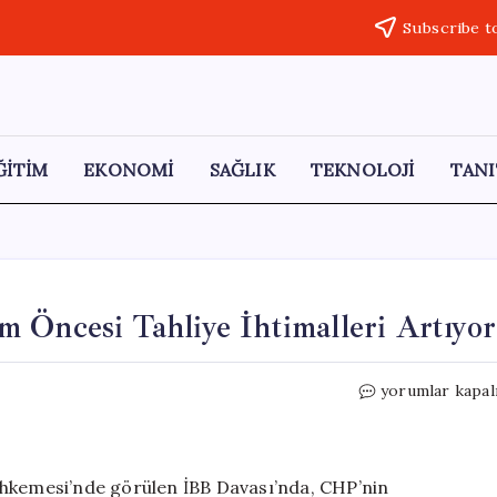
Subscribe t
ĞİTİM
EKONOMİ
SAĞLIK
TEKNOLOJİ
TANI
 Öncesi Tahliye İhtimalleri Artıyor
İBB
yorumlar kapal
Davası’nda
41.
Gün:
Bayram
ahkemesi’nde görülen İBB Davası’nda, CHP’nin