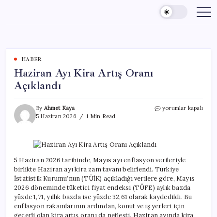
Skip
to
content
HABER
Haziran Ayı Kira Artış Oranı
Açıklandı
Haziran
By
Ahmet Kaya
yorumlar kapalı
Ayı
5 Haziran 2026
1 Min Read
Kira
Artış
Oranı
Açıklandı
için
5 Haziran 2026 tarihinde, Mayıs ayı enflasyon verileriyle
birlikte Haziran ayı kira zam tavanı belirlendi. Türkiye
İstatistik Kurumu’nun (TÜİK) açıkladığı verilere göre, Mayıs
2026 döneminde tüketici fiyat endeksi (TÜFE) aylık bazda
yüzde 1,71, yıllık bazda ise yüzde 32,61 olarak kaydedildi. Bu
enflasyon rakamlarının ardından, konut ve iş yerleri için
geçerli olan kira artış oranı da netleşti. Haziran ayında kira