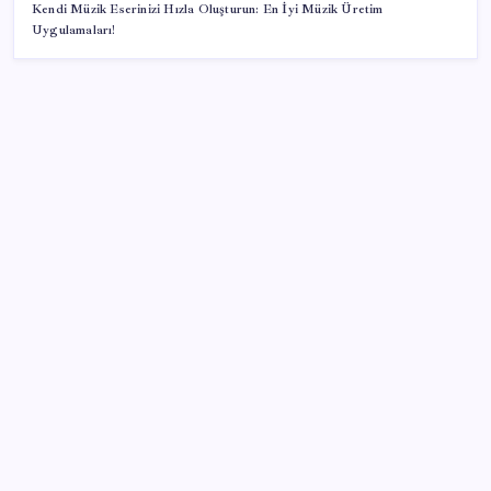
Kendi Müzik Eserinizi Hızla Oluşturun: En İyi Müzik Üretim
Uygulamaları!
SON YAZILAR
Beyaz balina aramızda dolaşıyor
Airbnb, ürün geliştirme süreçlerinde yapay zekayı
kullanıyor
Copilot için radikal karar: Microsoft logoyu
değiştiriyor!
PlayStation kutularının üzerinde artık bu uyarı