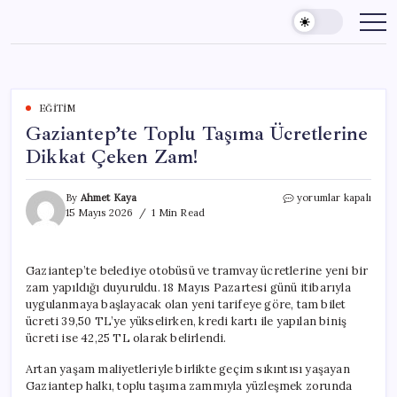
Skip
to
content
EĞITIM
Gaziantep’te Toplu Taşıma Ücretlerine
Dikkat Çeken Zam!
Gaziantep’te
By
Ahmet Kaya
yorumlar kapalı
Toplu
15 Mayıs 2026
1 Min Read
Taşıma
Ücretlerine
Dikkat
Gaziantep’te belediye otobüsü ve tramvay ücretlerine yeni bir
Çeken
zam yapıldığı duyuruldu. 18 Mayıs Pazartesi günü itibarıyla
Zam!
için
uygulanmaya başlayacak olan yeni tarifeye göre, tam bilet
ücreti 39,50 TL’ye yükselirken, kredi kartı ile yapılan biniş
ücreti ise 42,25 TL olarak belirlendi.
Artan yaşam maliyetleriyle birlikte geçim sıkıntısı yaşayan
Gaziantep halkı, toplu taşıma zammıyla yüzleşmek zorunda