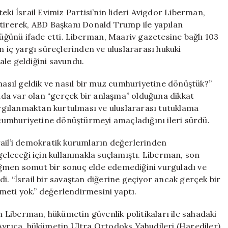
Liberman’dan
eki İsrail Evimiz Partisi’nin lideri Avigdor Liberman,
Netanyahu’ya
ştirerek, ABD Başkanı Donald Trump ile yapılan
Sert
ğünü ifade etti. Liberman, Maariv gazetesine bağlı 103
Eleştiriler:
iç yargı süreçlerinden ve uluslararası hukuki
“Ülkeyi
ale geldiğini savundu.
Muz
Cumhuriyetine
 nasıl geldik ve nasıl bir muz cumhuriyetine dönüştük?”
Dönüştürdü”
da var olan “gerçek bir anlaşma” olduğuna dikkat
için
gılanmaktan kurtulması ve uluslararası tutuklama
z cumhuriyetine dönüştürmeyi amaçladığını ileri sürdü.
rail’i demokratik kurumların değerlerinden
 geleceği için kullanmakla suçlamıştı. Liberman, son
ağmen somut bir sonuç elde edemediğini vurguladı ve
rdi. “İsrail bir savaştan diğerine geçiyor ancak gerçek bir
eti yok.” değerlendirmesini yaptı.
Liberman, hükümetin güvenlik politikaları ile sahadaki
 Ayrıca, hükümetin Ultra Ortodoks Yahudileri (Harediler)