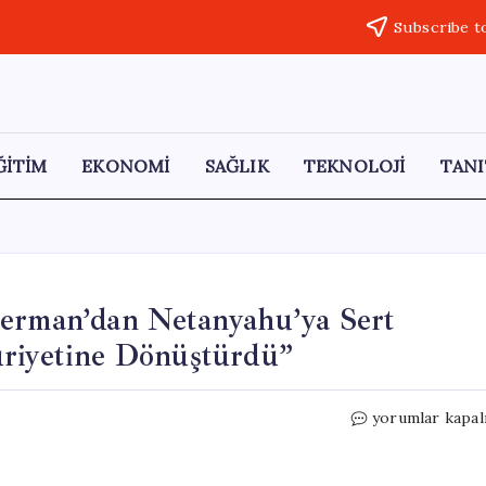
Subscribe t
ĞİTİM
EKONOMİ
SAĞLIK
TEKNOLOJİ
TANI
berman’dan Netanyahu’ya Sert
uriyetine Dönüştürdü”
Eski
yorumlar kapal
İsrail
Savunma
Bakanı