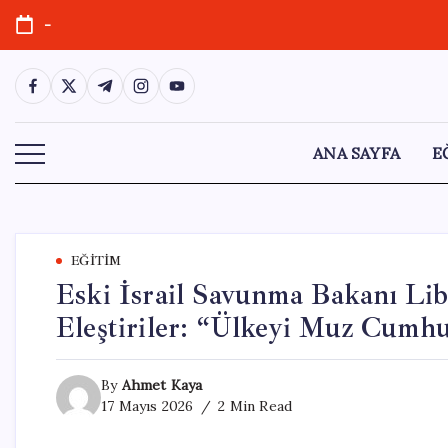
Skip
-
to
content
https://www.facebook.com/
https://twitter.com/
https://t.me/
https://www.instagram.com/
https://youtube.com/
ANA SAYFA
E
EĞITIM
Eski İsrail Savunma Bakanı Li
Eleştiriler: “Ülkeyi Muz Cumh
By
Ahmet Kaya
17 Mayıs 2026
2 Min Read