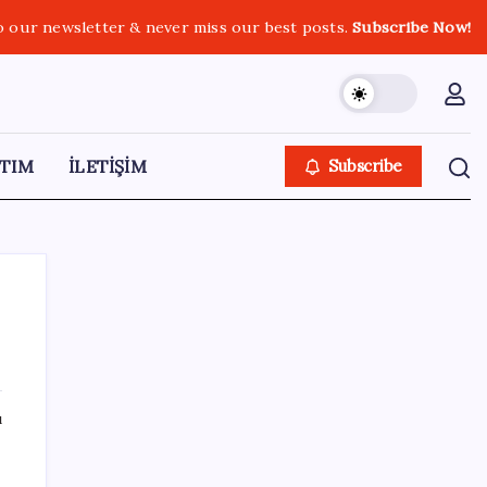
o our newsletter & never miss our best posts.
Subscribe Now!
TIM
İLETİŞİM
Subscribe
SON YAZILAR
ı
Şehit aileleri ve gazi aylıklarına zam
düzenlemesi