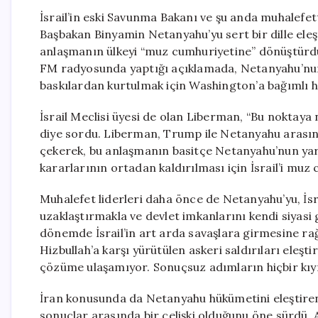
İsrail’in eski Savunma Bakanı ve şu anda muhalefett
Başbakan Binyamin Netanyahu’yu sert bir dille ele
anlaşmanın ülkeyi “muz cumhuriyetine” dönüştürdü
FM radyosunda yaptığı açıklamada, Netanyahu’nun 
baskılardan kurtulmak için Washington’a bağımlı h
İsrail Meclisi üyesi de olan Liberman, “Bu noktaya
diye sordu. Liberman, Trump ile Netanyahu arasın
çekerek, bu anlaşmanın basitçe Netanyahu’nun yar
kararlarının ortadan kaldırılması için İsrail’i mu
Muhalefet liderleri daha önce de Netanyahu’yu, İs
uzaklaştırmakla ve devlet imkanlarını kendi siyasi
dönemde İsrail’in art arda savaşlara girmesine r
Hizbullah’a karşı yürütülen askeri saldırıları eleşti
çözüme ulaşamıyor. Sonuçsuz adımların hiçbir kıym
İran konusunda da Netanyahu hükümetini eleştiren 
sonuçlar arasında bir çelişki olduğunu öne sürdü.