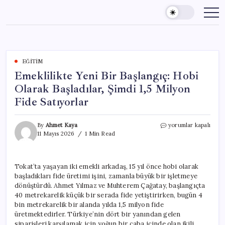
Skip
to
content
EĞITIM
Emeklilikte Yeni Bir Başlangıç: Hobi
Olarak Başladılar, Şimdi 1,5 Milyon
Fide Satıyorlar
Emeklilikte
By
Ahmet Kaya
yorumlar kapalı
Yeni
11 Mayıs 2026
1 Min Read
Bir
Başlangıç:
Hobi
Tokat’ta yaşayan iki emekli arkadaş, 15 yıl önce hobi olarak
Olarak
başladıkları fide üretimi işini, zamanla büyük bir işletmeye
Başladılar,
Şimdi
dönüştürdü. Ahmet Yılmaz ve Muhterem Çağatay, başlangıçta
1,5
40 metrekarelik küçük bir serada fide yetiştirirken, bugün 4
Milyon
bin metrekarelik bir alanda yılda 1,5 milyon fide
Fide
üretmektedirler. Türkiye’nin dört bir yanından gelen
Satıyorlar
siparişleri karşılamak için yoğun bir çaba içinde olan ikili,