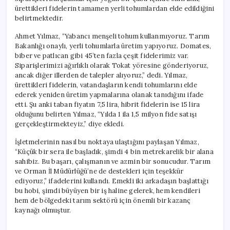
için
ürettikleri fidelerin tamamen yerli tohumlardan elde edildiğini
belirtmektedir.
Ahmet Yılmaz, “Yabancı menşeli tohum kullanmıyoruz. Tarım
Bakanlığı onaylı, yerli tohumlarla üretim yapıyoruz. Domates,
biber ve patlıcan gibi 45’ten fazla çeşit fidelerimiz var.
Siparişlerimizi ağırlıklı olarak Tokat yöresine gönderiyoruz,
ancak diğer illerden de talepler alıyoruz,” dedi. Yılmaz,
ürettikleri fidelerin, vatandaşların kendi tohumlarını elde
ederek yeniden üretim yapmalarına olanak tanıdığını ifade
etti. Şu anki taban fiyatın 7,5 lira, hibrit fidelerin ise 15 lira
olduğunu belirten Yılmaz, “Yılda 1 ila 1,5 milyon fide satışı
gerçekleştirmekteyiz,” diye ekledi.
İşletmelerinin nasıl bu noktaya ulaştığını paylaşan Yılmaz,
“Küçük bir sera ile başladık, şimdi 4 bin metrekarelik bir alana
sahibiz. Bu başarı, çalışmanın ve azmin bir sonucudur. Tarım
ve Orman İl Müdürlüğü’ne de destekleri için teşekkür
ediyoruz,” ifadelerini kullandı. Emekli iki arkadaşın başlattığı
bu hobi, şimdi büyüyen bir iş haline gelerek, hem kendileri
hem de bölgedeki tarım sektörü için önemli bir kazanç
kaynağı olmuştur.