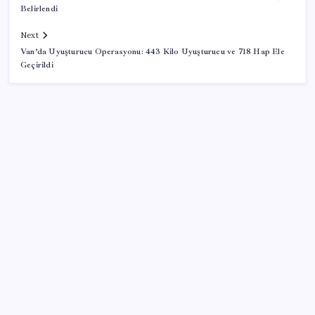
Belirlendi
Next
Van’da Uyuşturucu Operasyonu: 443 Kilo Uyuşturucu ve 718 Hap Ele
Geçirildi
SON YAZILAR
Şehit aileleri ve gazi aylıklarına zam düzenlemesi
Xbox Geriye Dönük Uyumluluk PC ve Helix’e Geliyor
Kalbinizin en ucuz ilacı