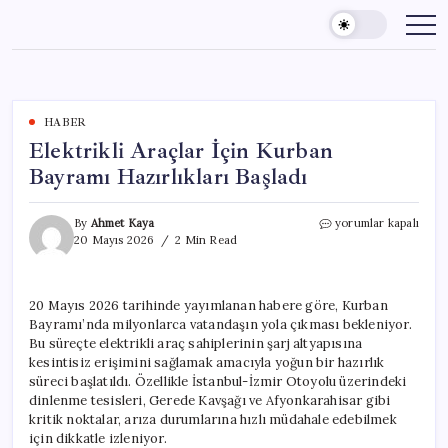
Skip
to
content
HABER
Elektrikli Araçlar İçin Kurban
Bayramı Hazırlıkları Başladı
Elektrikli
By
Ahmet Kaya
yorumlar kapalı
Araçlar
20 Mayıs 2026
2 Min Read
İçin
Kurban
Bayramı
20 Mayıs 2026 tarihinde yayımlanan habere göre, Kurban
Hazırlıkları
Bayramı’nda milyonlarca vatandaşın yola çıkması bekleniyor.
Başladı
için
Bu süreçte elektrikli araç sahiplerinin şarj altyapısına
kesintisiz erişimini sağlamak amacıyla yoğun bir hazırlık
süreci başlatıldı. Özellikle İstanbul-İzmir Otoyolu üzerindeki
dinlenme tesisleri, Gerede Kavşağı ve Afyonkarahisar gibi
kritik noktalar, arıza durumlarına hızlı müdahale edebilmek
için dikkatle izleniyor.