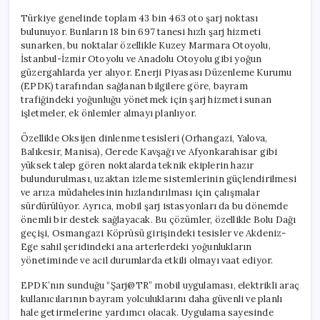
Türkiye genelinde toplam 43 bin 463 oto şarj noktası
bulunuyor. Bunların 18 bin 697 tanesi hızlı şarj hizmeti
sunarken, bu noktalar özellikle Kuzey Marmara Otoyolu,
İstanbul-İzmir Otoyolu ve Anadolu Otoyolu gibi yoğun
güzergahlarda yer alıyor. Enerji Piyasası Düzenleme Kurumu
(EPDK) tarafından sağlanan bilgilere göre, bayram
trafiğindeki yoğunluğu yönetmek için şarj hizmeti sunan
işletmeler, ek önlemler almayı planlıyor.
Özellikle Oksijen dinlenme tesisleri (Orhangazi, Yalova,
Balıkesir, Manisa), Gerede Kavşağı ve Afyonkarahisar gibi
yüksek talep gören noktalarda teknik ekiplerin hazır
bulundurulması, uzaktan izleme sistemlerinin güçlendirilmesi
ve arıza müdahelesinin hızlandırılması için çalışmalar
sürdürülüyor. Ayrıca, mobil şarj istasyonları da bu dönemde
önemli bir destek sağlayacak. Bu çözümler, özellikle Bolu Dağı
geçişi, Osmangazi Köprüsü girişindeki tesisler ve Akdeniz-
Ege sahil şeridindeki ana arterlerdeki yoğunlukların
yönetiminde ve acil durumlarda etkili olmayı vaat ediyor.
EPDK’nın sunduğu “Şarj@TR” mobil uygulaması, elektrikli araç
kullanıcılarının bayram yolculuklarını daha güvenli ve planlı
hale getirmelerine yardımcı olacak. Uygulama sayesinde