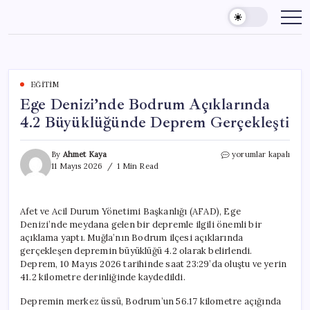
Skip
to
content
EĞITIM
Ege Denizi’nde Bodrum Açıklarında
4.2 Büyüklüğünde Deprem Gerçekleşti
Ege
By
Ahmet Kaya
yorumlar kapalı
Denizi’nde
11 Mayıs 2026
1 Min Read
Bodrum
Açıklarında
4.2
Afet ve Acil Durum Yönetimi Başkanlığı (AFAD), Ege
Büyüklüğünde
Denizi’nde meydana gelen bir depremle ilgili önemli bir
Deprem
Gerçekleşti
açıklama yaptı. Muğla’nın Bodrum ilçesi açıklarında
için
gerçekleşen depremin büyüklüğü 4.2 olarak belirlendi.
Deprem, 10 Mayıs 2026 tarihinde saat 23:29’da oluştu ve yerin
41.2 kilometre derinliğinde kaydedildi.
Depremin merkez üssü, Bodrum’un 56.17 kilometre açığında