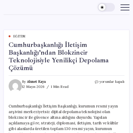
Skip
to
content
EĞITIM
Cumhurbaşkanlığı İletişim
Başkanlığı’ndan Blokzincir
Teknolojisiyle Yenilikçi Depolama
Çözümü
Cumhurbaşkanlığı
By
Ahmet Kaya
yorumlar kapalı
İletişim
12 Mayıs 2026
1 Min Read
Başkanlığı’ndan
Blokzincir
Teknolojisiyle
Cumhurbaşkanlığı İletişim Başkanlığı, kurumun resmi yayın
Yenilikçi
arşivini merkeziyetsiz dijital depolama teknolojisi olan
Depolama
Çözümü
blokzincir ile güvence altına aldığını duyurdu. Yapılan
için
açıklamaya göre, strateji, diplomasi, iletişim, tarih ve kültür
gibi alanlarda üretilen toplam 130 resmi yayın, kurumun