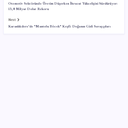
Otomotiv Sektöründe Üretim Düşerken İhracat Yükselişini Sürdürüyor:
13,8 Milyar Dolar Rekoru
Next
Karanlıkdere’de “Mantolu Böcek” Keşfi: Doğanın Gizli Savaşçıları
SON YAZILAR
Şehit aileleri ve gazi aylıklarına zam düzenlemesi
Xbox Geriye Dönük Uyumluluk PC ve Helix’e Geliyor
Kalbinizin en ucuz ilacı