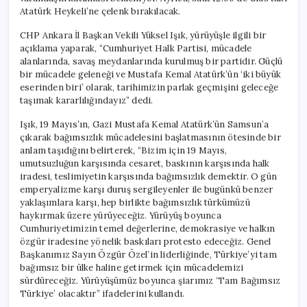
Atatürk Heykeli’ne çelenk bırakılacak.
CHP Ankara İl Başkan Vekili Yüksel Işık, yürüyüşle ilgili bir
açıklama yaparak, “Cumhuriyet Halk Partisi, mücadele
alanlarında, savaş meydanlarında kurulmuş bir partidir. Güçlü
bir mücadele geleneği ve Mustafa Kemal Atatürk’ün ‘iki büyük
eserinden biri’ olarak, tarihimizin parlak geçmişini geleceğe
taşımak kararlılığındayız” dedi.
Işık, 19 Mayıs’ın, Gazi Mustafa Kemal Atatürk’ün Samsun’a
çıkarak bağımsızlık mücadelesini başlatmasının ötesinde bir
anlam taşıdığını belirterek, “Bizim için 19 Mayıs,
umutsuzluğun karşısında cesaret, baskının karşısında halk
iradesi, teslimiyetin karşısında bağımsızlık demektir. O gün
emperyalizme karşı duruş sergileyenler ile bugünkü benzer
yaklaşımlara karşı, hep birlikte bağımsızlık türkümüzü
haykırmak üzere yürüyeceğiz. Yürüyüş boyunca
Cumhuriyetimizin temel değerlerine, demokrasiye ve halkın
özgür iradesine yönelik baskıları protesto edeceğiz. Genel
Başkanımız Sayın Özgür Özel’in liderliğinde, Türkiye’yi tam
bağımsız bir ülke haline getirmek için mücadelemizi
sürdüreceğiz. Yürüyüşümüz boyunca şiarımız ‘Tam Bağımsız
Türkiye’ olacaktır” ifadelerini kullandı.