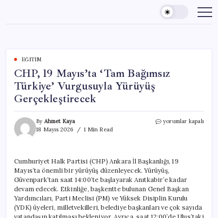
Skip
to
content
EĞITIM
CHP, 19 Mayıs’ta ‘Tam Bağımsız
Türkiye’ Vurgusuyla Yürüyüş
Gerçekleştirecek
CHP,
By
Ahmet Kaya
yorumlar kapalı
19
18 Mayıs 2026
1 Min Read
Mayıs’ta
‘Tam
Bağımsız
Cumhuriyet Halk Partisi (CHP) Ankara İl Başkanlığı, 19
Türkiye’
Mayıs’ta önemli bir yürüyüş düzenleyecek. Yürüyüş,
Vurgusuyla
Yürüyüş
Güvenpark’tan saat 14:00’te başlayarak Anıtkabir’e kadar
Gerçekleştirecek
devam edecek. Etkinliğe, başkentte bulunan Genel Başkan
için
Yardımcıları, Parti Meclisi (PM) ve Yüksek Disiplin Kurulu
(YDK) üyeleri, milletvekilleri, belediye başkanları ve çok sayıda
vatandaşın katılması bekleniyor. Ayrıca, saat 12:00’de Ulus’taki