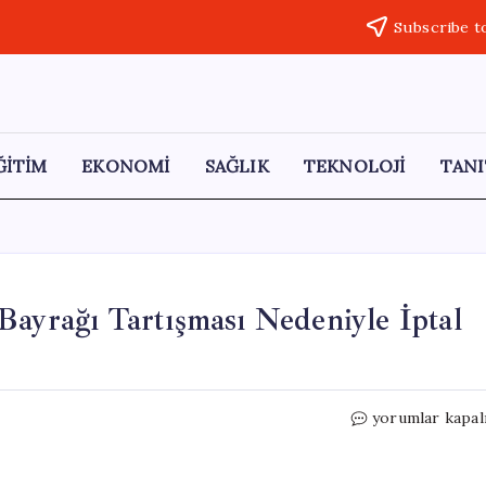
Subscribe t
ĞİTİM
EKONOMİ
SAĞLIK
TEKNOLOJİ
TANI
Bayrağı Tartışması Nedeniyle İptal
Ceylanpınar’dak
yorumlar kapal
Konser,
Türk
Bayrağı