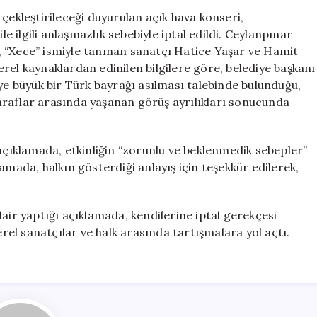
Tartışması
çekleştirileceği duyurulan açık hava konseri,
Nedeniyle
ilgili anlaşmazlık sebebiyle iptal edildi. Ceylanpınar
İptal
 “Xece” ismiyle tanınan sanatçı Hatice Yaşar ve Hamit
Edildi
rel kaynaklardan edinilen bilgilere göre, belediye başkanı
için
 büyük bir Türk bayrağı asılması talebinde bulunduğu,
 Taraflar arasında yaşanan görüş ayrılıkları sonucunda
 açıklamada, etkinliğin “zorunlu ve beklenmedik sebepler”
ıklamada, halkın gösterdiği anlayış için teşekkür edilerek,
air yaptığı açıklamada, kendilerine iptal gerekçesi
erel sanatçılar ve halk arasında tartışmalara yol açtı.