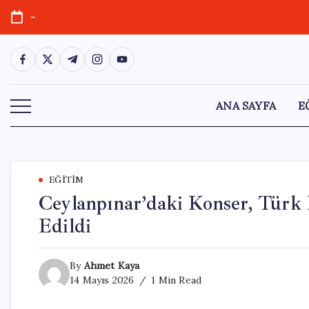
Skip
-
to
content
https://www.facebook.com/
https://twitter.com/
https://t.me/
https://www.instagram.com/
https://youtube.com/
ANA SAYFA
E
EĞITIM
Ceylanpınar’daki Konser, Türk 
Edildi
By
Ahmet Kaya
14 Mayıs 2026
1 Min Read