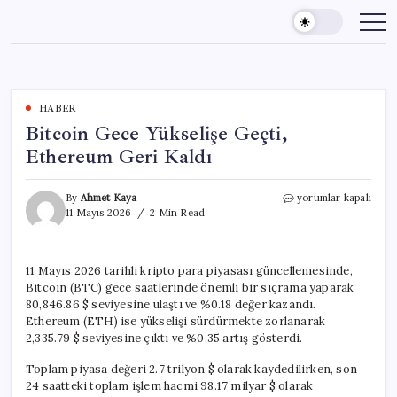
Skip
to
content
HABER
Bitcoin Gece Yükselişe Geçti,
Ethereum Geri Kaldı
Bitcoin
By
Ahmet Kaya
yorumlar kapalı
Gece
11 Mayıs 2026
2 Min Read
Yükselişe
Geçti,
Ethereum
11 Mayıs 2026 tarihli kripto para piyasası güncellemesinde,
Geri
Bitcoin (BTC) gece saatlerinde önemli bir sıçrama yaparak
Kaldı
için
80,846.86 $ seviyesine ulaştı ve %0.18 değer kazandı.
Ethereum (ETH) ise yükselişi sürdürmekte zorlanarak
2,335.79 $ seviyesine çıktı ve %0.35 artış gösterdi.
Toplam piyasa değeri 2.7 trilyon $ olarak kaydedilirken, son
24 saatteki toplam işlem hacmi 98.17 milyar $ olarak