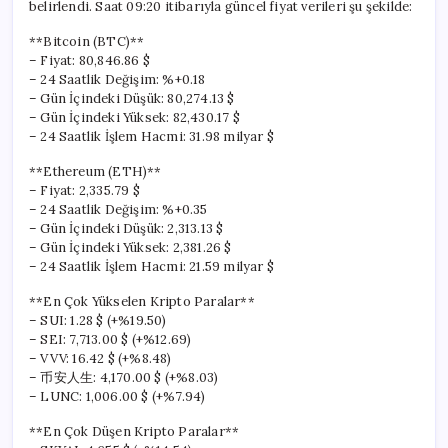
belirlendi. Saat 09:20 itibarıyla güncel fiyat verileri şu şekilde:
**Bitcoin (BTC)**
– Fiyat: 80,846.86 $
– 24 Saatlik Değişim: %+0.18
– Gün İçindeki Düşük: 80,274.13 $
– Gün İçindeki Yüksek: 82,430.17 $
– 24 Saatlik İşlem Hacmi: 31.98 milyar $
**Ethereum (ETH)**
– Fiyat: 2,335.79 $
– 24 Saatlik Değişim: %+0.35
– Gün İçindeki Düşük: 2,313.13 $
– Gün İçindeki Yüksek: 2,381.26 $
– 24 Saatlik İşlem Hacmi: 21.59 milyar $
**En Çok Yükselen Kripto Paralar**
– SUI: 1.28 $ (+%19.50)
– SEI: 7,713.00 $ (+%12.69)
– VVV: 16.42 $ (+%8.48)
– 币安人生: 4,170.00 $ (+%8.03)
– LUNC: 1,006.00 $ (+%7.94)
**En Çok Düşen Kripto Paralar**