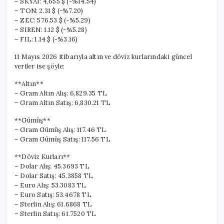
– SKYAI: 4,655 $ (-%14.54)
– TON: 2.31 $ (-%7.20)
– ZEC: 576.53 $ (-%5.29)
– SIREN: 1.12 $ (-%5.28)
– FIL: 1.14 $ (-%3.16)
11 Mayıs 2026 itibarıyla altın ve döviz kurlarındaki güncel
veriler ise şöyle:
**Altın**
– Gram Altın Alış: 6,829.35 TL
– Gram Altın Satış: 6,830.21 TL
**Gümüş**
– Gram Gümüş Alış: 117.46 TL
– Gram Gümüş Satış: 117.56 TL
**Döviz Kurları**
– Dolar Alış: 45.3693 TL
– Dolar Satış: 45.3858 TL
– Euro Alış: 53.3083 TL
– Euro Satış: 53.4678 TL
– Sterlin Alış: 61.6868 TL
– Sterlin Satış: 61.7520 TL