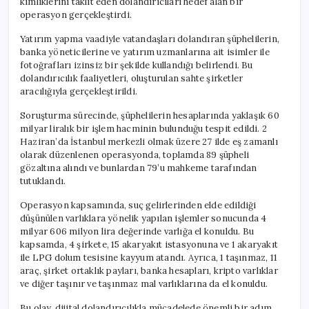
kimliklerini taklit eden dolandırıcıları hedef alan bir
operasyon gerçekleştirdi.
Yatırım yapma vaadiyle vatandaşları dolandıran şüphelilerin,
banka yöneticilerine ve yatırım uzmanlarına ait isimler ile
fotoğrafları izinsiz bir şekilde kullandığı belirlendi. Bu
dolandırıcılık faaliyetleri, oluşturulan sahte şirketler
aracılığıyla gerçekleştirildi.
Soruşturma sürecinde, şüphelilerin hesaplarında yaklaşık 60
milyar liralık bir işlem hacminin bulunduğu tespit edildi. 2
Haziran’da İstanbul merkezli olmak üzere 27 ilde eş zamanlı
olarak düzenlenen operasyonda, toplamda 89 şüpheli
gözaltına alındı ve bunlardan 79’u mahkeme tarafından
tutuklandı.
Operasyon kapsamında, suç gelirlerinden elde edildiği
düşünülen varlıklara yönelik yapılan işlemler sonucunda 4
milyar 606 milyon lira değerinde varlığa el konuldu. Bu
kapsamda, 4 şirkete, 15 akaryakıt istasyonuna ve 1 akaryakıt
ile LPG dolum tesisine kayyum atandı. Ayrıca, 1 taşınmaz, 11
araç, şirket ortaklık payları, banka hesapları, kripto varlıklar
ve diğer taşınır ve taşınmaz mal varlıklarına da el konuldu.
Bu olay, dijital dolandırıcılıkla mücadelede önemli bir adım