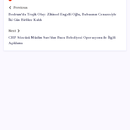
Previous
Bodrum’da Trajik Olay: Zihinsel Engelli Oğlu, Babasının Cenazesiyle
İki Gün Birlikte Kaldı
Next
CHP Sözcüsü Müslim Sarı’dan Buca Belediyesi Operasyonu ile İlgili
Açıklama
SON YAZILAR
Şehit aileleri ve gazi aylıklarına zam düzenlemesi
Xbox Geriye Dönük Uyumluluk PC ve Helix’e Geliyor