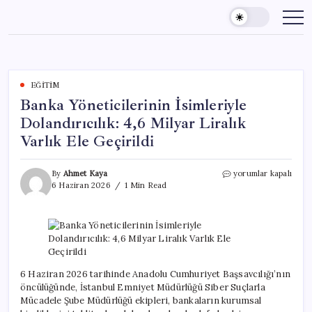
Skip
to
content
EĞITIM
Banka Yöneticilerinin İsimleriyle
Dolandırıcılık: 4,6 Milyar Liralık
Varlık Ele Geçirildi
Banka
By
Ahmet Kaya
yorumlar kapalı
Yöneticilerinin
6 Haziran 2026
1 Min Read
İsimleriyle
Dolandırıcılık:
4,6
Milyar
Liralık
Varlık
Ele
6 Haziran 2026 tarihinde Anadolu Cumhuriyet Başsavcılığı’nın
Geçirildi
öncülüğünde, İstanbul Emniyet Müdürlüğü Siber Suçlarla
için
Mücadele Şube Müdürlüğü ekipleri, bankaların kurumsal