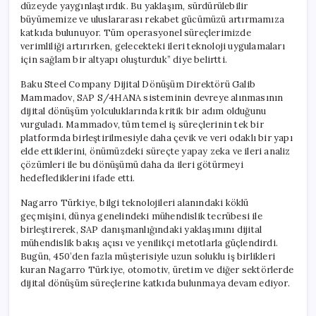
düzeyde yaygınlaştırdık. Bu yaklaşım, sürdürülebilir
büyümemize ve uluslararası rekabet gücümüzü artırmamıza
katkıda bulunuyor. Tüm operasyonel süreçlerimizde
verimliliği artırırken, gelecekteki ileri teknoloji uygulamaları
için sağlam bir altyapı oluşturduk” diye belirtti.
Baku Steel Company Dijital Dönüşüm Direktörü Galib
Mammadov, SAP S/4HANA sisteminin devreye alınmasının
dijital dönüşüm yolculuklarında kritik bir adım olduğunu
vurguladı. Mammadov, tüm temel iş süreçlerinin tek bir
platformda birleştirilmesiyle daha çevik ve veri odaklı bir yapı
elde ettiklerini, önümüzdeki süreçte yapay zeka ve ileri analiz
çözümleri ile bu dönüşümü daha da ileri götürmeyi
hedeflediklerini ifade etti.
Nagarro Türkiye, bilgi teknolojileri alanındaki köklü
geçmişini, dünya genelindeki mühendislik tecrübesi ile
birleştirerek, SAP danışmanlığındaki yaklaşımını dijital
mühendislik bakış açısı ve yenilikçi metotlarla güçlendirdi.
Bugün, 450’den fazla müşterisiyle uzun soluklu iş birlikleri
kuran Nagarro Türkiye, otomotiv, üretim ve diğer sektörlerde
dijital dönüşüm süreçlerine katkıda bulunmaya devam ediyor.