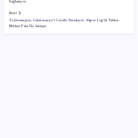
Sağlanıyor
Next
Trabzonspor, Galatasaray’ı Geride Bırakıyor: Süper Lig’in Yıldızı
Mithat Pala İle Anlaştı
SON YAZILAR
Şehit aileleri ve gazi aylıklarına zam düzenlemesi
Xbox Geriye Dönük Uyumluluk PC ve Helix’e Geliyor
Kalbinizin en ucuz ilacı
O şehirde tarihi kırılma: CHP’li belediye başkanı