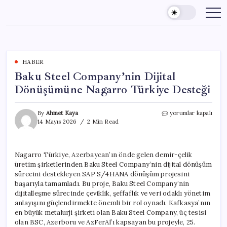
Skip
to
content
HABER
Baku Steel Company’nin Dijital
Dönüşümüne Nagarro Türkiye Desteği
Baku
By
Ahmet Kaya
yorumlar kapalı
Steel
14 Mayıs 2026
2 Min Read
Company’nin
Dijital
Dönüşümüne
Nagarro Türkiye, Azerbaycan’ın önde gelen demir-çelik
Nagarro
üretim şirketlerinden Baku Steel Company’nin dijital dönüşüm
Türkiye
Desteği
sürecini destekleyen SAP S/4HANA dönüşüm projesini
için
başarıyla tamamladı. Bu proje, Baku Steel Company’nin
dijitalleşme sürecinde çeviklik, şeffaflık ve veri odaklı yönetim
anlayışını güçlendirmekte önemli bir rol oynadı. Kafkasya’nın
en büyük metalurji şirketi olan Baku Steel Company, üç tesisi
olan BSC, Azerboru ve AzFerAl’ı kapsayan bu projeyle, 25.