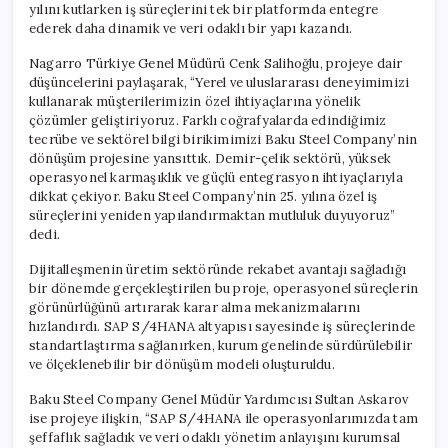
yılını kutlarken iş süreçlerini tek bir platformda entegre
ederek daha dinamik ve veri odaklı bir yapı kazandı.
Nagarro Türkiye Genel Müdürü Cenk Salihoğlu, projeye dair
düşüncelerini paylaşarak, “Yerel ve uluslararası deneyimimizi
kullanarak müşterilerimizin özel ihtiyaçlarına yönelik
çözümler geliştiriyoruz. Farklı coğrafyalarda edindiğimiz
tecrübe ve sektörel bilgi birikimimizi Baku Steel Company’nin
dönüşüm projesine yansıttık. Demir-çelik sektörü, yüksek
operasyonel karmaşıklık ve güçlü entegrasyon ihtiyaçlarıyla
dikkat çekiyor. Baku Steel Company’nin 25. yılına özel iş
süreçlerini yeniden yapılandırmaktan mutluluk duyuyoruz”
dedi.
Dijitalleşmenin üretim sektöründe rekabet avantajı sağladığı
bir dönemde gerçekleştirilen bu proje, operasyonel süreçlerin
görünürlüğünü artırarak karar alma mekanizmalarını
hızlandırdı. SAP S/4HANA altyapısı sayesinde iş süreçlerinde
standartlaştırma sağlanırken, kurum genelinde sürdürülebilir
ve ölçeklenebilir bir dönüşüm modeli oluşturuldu.
Baku Steel Company Genel Müdür Yardımcısı Sultan Askarov
ise projeye ilişkin, “SAP S/4HANA ile operasyonlarımızda tam
şeffaflık sağladık ve veri odaklı yönetim anlayışını kurumsal