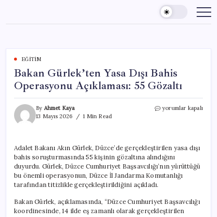
Skip
to
content
EĞITIM
Bakan Gürlek’ten Yasa Dışı Bahis
Operasyonu Açıklaması: 55 Gözaltı
Bakan
By
Ahmet Kaya
yorumlar kapalı
Gürlek’ten
13 Mayıs 2026
1 Min Read
Yasa
Dışı
Bahis
Adalet Bakanı Akın Gürlek, Düzce’de gerçekleştirilen yasa dışı
Operasyonu
bahis soruşturmasında 55 kişinin gözaltına alındığını
Açıklaması:
55
duyurdu. Gürlek, Düzce Cumhuriyet Başsavcılığı’nın yürüttüğü
Gözaltı
bu önemli operasyonun, Düzce İl Jandarma Komutanlığı
için
tarafından titizlikle gerçekleştirildiğini açıkladı.
Bakan Gürlek, açıklamasında, “Düzce Cumhuriyet Başsavcılığı
koordinesinde, 14 ilde eş zamanlı olarak gerçekleştirilen