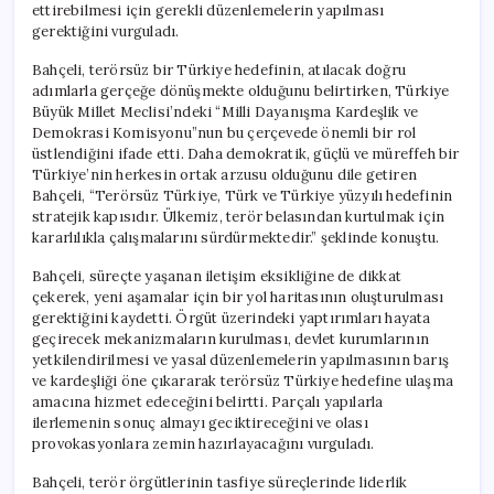
ettirebilmesi için gerekli düzenlemelerin yapılması
gerektiğini vurguladı.
Bahçeli, terörsüz bir Türkiye hedefinin, atılacak doğru
adımlarla gerçeğe dönüşmekte olduğunu belirtirken, Türkiye
Büyük Millet Meclisi’ndeki “Milli Dayanışma Kardeşlik ve
Demokrasi Komisyonu”nun bu çerçevede önemli bir rol
üstlendiğini ifade etti. Daha demokratik, güçlü ve müreffeh bir
Türkiye’nin herkesin ortak arzusu olduğunu dile getiren
Bahçeli, “Terörsüz Türkiye, Türk ve Türkiye yüzyılı hedefinin
stratejik kapısıdır. Ülkemiz, terör belasından kurtulmak için
kararlılıkla çalışmalarını sürdürmektedir.” şeklinde konuştu.
Bahçeli, süreçte yaşanan iletişim eksikliğine de dikkat
çekerek, yeni aşamalar için bir yol haritasının oluşturulması
gerektiğini kaydetti. Örgüt üzerindeki yaptırımları hayata
geçirecek mekanizmaların kurulması, devlet kurumlarının
yetkilendirilmesi ve yasal düzenlemelerin yapılmasının barış
ve kardeşliği öne çıkararak terörsüz Türkiye hedefine ulaşma
amacına hizmet edeceğini belirtti. Parçalı yapılarla
ilerlemenin sonuç almayı geciktireceğini ve olası
provokasyonlara zemin hazırlayacağını vurguladı.
Bahçeli, terör örgütlerinin tasfiye süreçlerinde liderlik