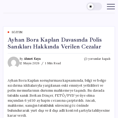
Skip
to
content
EĞITIM
Ayhan Bora Kaplan Davasında Polis
Sanıkları Hakkında Verilen Cezalar
Ayhan
By
Ahmet Kaya
yorumlar kapalı
Bora
12 Mayıs 2026
1 Min Read
Kaplan
Davasında
Polis
Ayhan Bora Kaplan soruşturması kapsamında, bilgi ve belge
Sanıkları
sızdırma iddialarıyla yargılanan eski emniyet yetkilileri ve
Hakkında
Verilen
polis memurlarının durumu mahkemeye taşındı. Bu davada
Cezalar
tutuklu sanık Serkan Dinçer, FETÖ/PYD’ye üye olma
için
suçundan 6 yıl 10 ay hapis cezasına çarptırıldı. Ancak,
mahkeme, sanığın tutukluluk süresini göz önünde
bulundurarak yurt dışı ve il dışı adli kontrol şartıyla tahliyesine
karar verdi.