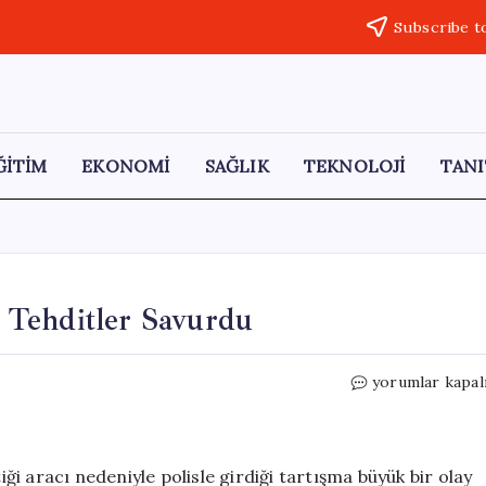
Subscribe t
ĞİTİM
EKONOMİ
SAĞLIK
TEKNOLOJİ
TANI
ı: Tehditler Savurdu
Alkollü
yorumlar kapal
Sürücü,
Polisle
Tartıştı:
Tehditler
iği aracı nedeniyle polisle girdiği tartışma büyük bir olay