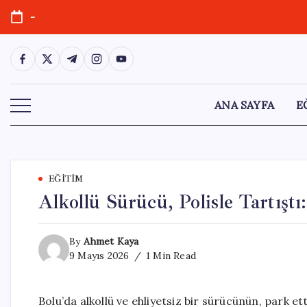
Skip
-
to
content
https://www.facebook.com/
https://twitter.com/
https://t.me/
https://www.instagram.com/
https://youtube.com/
ANA SAYFA
E
EĞITIM
Alkollü Sürücü, Polisle Tartışt
By
Ahmet Kaya
9 Mayıs 2026
1 Min Read
Bolu’da alkollü ve ehliyetsiz bir sürücünün, park ett