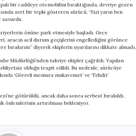
Savurdu
kapalı bir caddeye otomobilini bıraktığında, devriye gezen
için
ısında sert bir tepki gösteren sürücü, “Sizi yarın ben
r savurdu.
bariyerlerin önüne park etmesiyle başladı. Gece
ri, aracın acil durum geçişlerini engellediğini görünce
re bırakırım” diyerek ekiplerin uyarılarını dikkate almadı.
be Müdürlüğü’nden takviye ekipler çağrıldı. Yapılan
 ehliyetsiz olduğu tespit edildi. Bu nedenle, sürücüye
akkında ‘Görevli memura mukavemet’ ve ‘Tehdit’
kezi’ne götürüldü, ancak daha sonra serbest bırakıldı.
ik önlemlerinin artırılması bekleniyor.