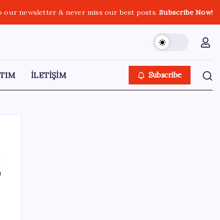
o our newsletter & never miss our best posts.
Subscribe Now!
TIM
İLETİŞİM
Subscribe
ı
SON YAZILAR
Şehit aileleri ve gazi aylıklarına zam
düzenlemesi