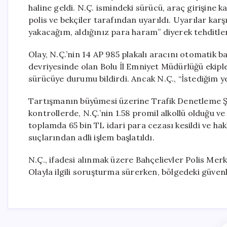
haline geldi. N.Ç. ismindeki sürücü, araç girişine 
polis ve bekçiler tarafından uyarıldı. Uyarılar karş
yakacağım, aldığınız para haram” diyerek tehditle
Olay, N.Ç.’nin 14 AP 985 plakalı aracını otomatik 
devriyesinde olan Bolu İl Emniyet Müdürlüğü ekiple
sürücüye durumu bildirdi. Ancak N.Ç., “İstediğim ye
Tartışmanın büyümesi üzerine Trafik Denetleme Şu
kontrollerde, N.Ç.’nin 1.58 promil alkollü olduğu ve
toplamda 65 bin TL idari para cezası kesildi ve h
suçlarından adli işlem başlatıldı.
N.Ç., ifadesi alınmak üzere Bahçelievler Polis Mer
Olayla ilgili soruşturma sürerken, bölgedeki güvenl