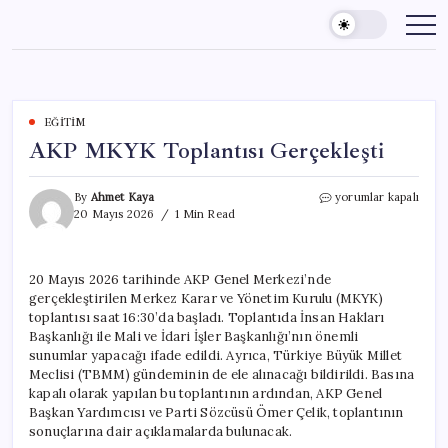
Skip
to
content
EĞITIM
AKP MKYK Toplantısı Gerçekleşti
AKP
By
Ahmet Kaya
yorumlar kapalı
MKYK
20 Mayıs 2026
1 Min Read
Toplantısı
Gerçekleşti
için
20 Mayıs 2026 tarihinde AKP Genel Merkezi’nde
gerçekleştirilen Merkez Karar ve Yönetim Kurulu (MKYK)
toplantısı saat 16:30’da başladı. Toplantıda İnsan Hakları
Başkanlığı ile Mali ve İdari İşler Başkanlığı’nın önemli
sunumlar yapacağı ifade edildi. Ayrıca, Türkiye Büyük Millet
Meclisi (TBMM) gündeminin de ele alınacağı bildirildi. Basına
kapalı olarak yapılan bu toplantının ardından, AKP Genel
Başkan Yardımcısı ve Parti Sözcüsü Ömer Çelik, toplantının
sonuçlarına dair açıklamalarda bulunacak.