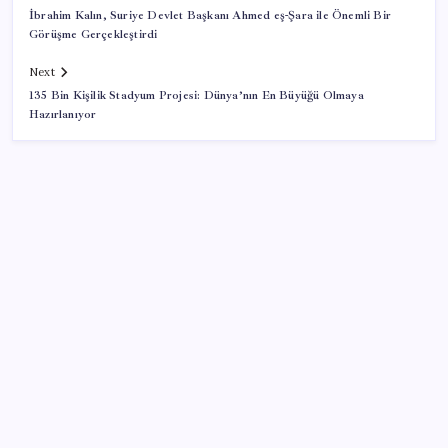
İbrahim Kalın, Suriye Devlet Başkanı Ahmed eş-Şara ile Önemli Bir
Görüşme Gerçekleştirdi
Next
135 Bin Kişilik Stadyum Projesi: Dünya’nın En Büyüğü Olmaya
Hazırlanıyor
SON YAZILAR
Airbnb, ürün geliştirme süreçlerinde yapay zekayı
kullanıyor
Copilot için radikal karar: Microsoft logoyu