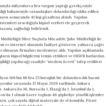
Milyonluk
lanıyla milyonlarca lira vurgun yaptığı gerekçesiyle
Vurgun
iği bahanesiyle vatandaşları dolandırdığı iddia edilen
ve
yon sonucunda 41 kişi gözaltına alındı. Yapılan
Çok
stemleri aracılığıyla kişisel verileri ele geçirerek
Sayıda
kazanç sağladığı belirlendi.
Gözaltı
için
t Müdürlüğü Siber Suçlarla Mücadele Şube Müdürlüğü ile
m ve internet alanında faaliyet gösteren, yalnızca çağrı
isi olmayan firmaları incelemeye aldı. Yapılan açıklamada,
arın kişisel bilgilerini temin ettikleri ve 0850’li hatlardan
şikliği yapılacağı vaadiyle “modem ücreti” talep ettikleri
n 168 bin 86 lira 25 kuruşluk bir dolandırıcılık hacmi
asyonlar sırasında 15 Mayıs 2026 tarihinde Ankara
. Ankara’da 38, Bursa’da 1, Elazığ’da 1, İstanbul’da 1,
bzon’da 1 olmak üzere toplam 46 şüpheliye yönelik işlemler
rken, çok sayıda dijital materyale de el konuldu. Firari