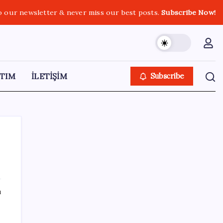
o our newsletter & never miss our best posts.
Subscribe Now!
TIM
İLETİŞİM
Subscribe
SON YAZILAR
ı
Köprülere talip olan Fransız şirket
komşunun elektriğini döşüyor