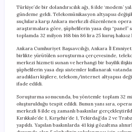
Türkiye’de bir dolandırıcılık ağı, 8 ilde ‘modem’ ya
gündeme geldi. Telekomünikasyon altyapısı değişikl
suçlulara karşı Ankara merkezli düzenlenen operas
araştırmalara göre, şüphelilerin yasa dışı “panel” si
toplamda 32 milyon 168 bin 86 lira 25 kuruş haksız 
Ankara Cumhuriyet Başsavcılığı, Ankara İl Emniye
birlikte yürütülen soruşturma çerçevesinde, teleko
merkezi hizmeti sunan ve herhangi bir bayilik ilişk
şüphelilerin yasa dışı sistemler kullanarak vatandaşl
aradıkları kişilere, telekom/internet altyapısı deği
ifade edildi.
Soruşturma sonucunda, bu yöntemle toplam 32 milyo
oluşturulduğu tespit edildi. Bunun yanı sıra, oper
merkezli 8 ilde eş zamanlı baskınlar gerçekleştirildi
Kırıkkale’de 1, Kırşehir’de 1, Tekirdağ’da 2 ve Tra
yapıldı. Yapılan baskınlarda 41 kişi gözaltına alını