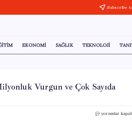
Subscribe t
ĞİTİM
EKONOMİ
SAĞLIK
TEKNOLOJİ
TANI
 Milyonluk Vurgun ve Çok Sayıda
8
yorumlar kapal
İlde
Modem
Dolandırıcılığı: