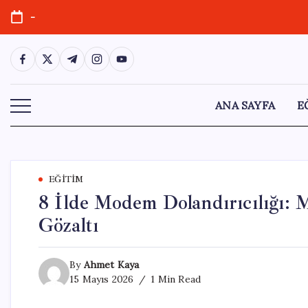
Skip
-
to
content
https://www.facebook.com/
https://twitter.com/
https://t.me/
https://www.instagram.com/
https://youtube.com/
ANA SAYFA
E
EĞITIM
8 İlde Modem Dolandırıcılığı:
Gözaltı
By
Ahmet Kaya
15 Mayıs 2026
1 Min Read