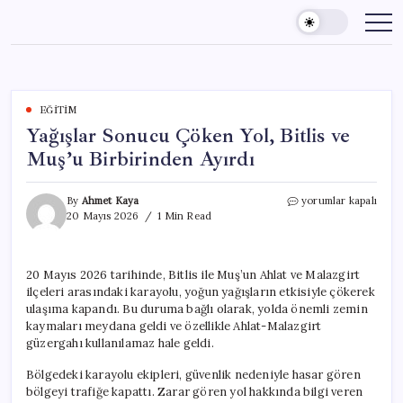
Skip
to
content
EĞITIM
Yağışlar Sonucu Çöken Yol, Bitlis ve
Muş’u Birbirinden Ayırdı
Yağışlar
By
Ahmet Kaya
yorumlar kapalı
Sonucu
20 Mayıs 2026
1 Min Read
Çöken
Yol,
Bitlis
20 Mayıs 2026 tarihinde, Bitlis ile Muş’un Ahlat ve Malazgirt
ve
ilçeleri arasındaki karayolu, yoğun yağışların etkisiyle çökerek
Muş’u
Birbirinden
ulaşıma kapandı. Bu duruma bağlı olarak, yolda önemli zemin
Ayırdı
kaymaları meydana geldi ve özellikle Ahlat-Malazgirt
için
güzergahı kullanılamaz hale geldi.
Bölgedeki karayolu ekipleri, güvenlik nedeniyle hasar gören
bölgeyi trafiğe kapattı. Zarar gören yol hakkında bilgi veren